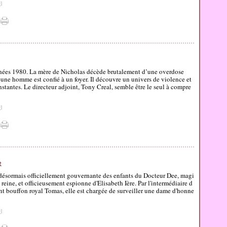
#
]
nées 1980. La mère de Nicholas décède brutalement d’une overdose
eune homme est confié à un foyer. Il découvre un univers de violence et
stantes. Le directeur adjoint, Tony Creal, semble être le seul à compre
#
]
R
désormais officiellement gouvernante des enfants du Docteur Dee, magi
 reine, et officieusement espionne d'Elisabeth Ière. Par l'intermédiaire d
nt bouffon royal Tomas, elle est chargée de surveiller une dame d'honne
#
]