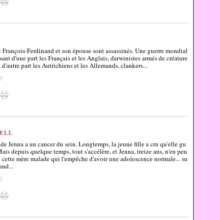
c François-Ferdinand et son épouse sont assassinés. Une guerre mondial
ant d'une part les Français et les Anglais, darwinistes armés de créature
 d'autre part les Autrichiens et les Allemands, clankers...
#
]
DELL
de Jenna a un cancer du sein. Longtemps, la jeune fille a cru qu'elle gu
 Mais depuis quelque temps, tout s'accélère, et Jenna, treize ans, n'en peu
e cette mère malade qui l'empêche d'avoir une adolescence normale... su
and...
#
]