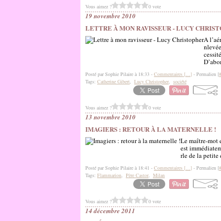
Vous aimez ?
0 vote
19 novembre 2010
LETTRE À MON RAVISSEUR - LUCY CHRIS
A l’aé
nlevée
cessit
D’abor
Posté par Sophie Pilaire à 18:33 -
Commentaires [
…
]
- Permalien [
Tags:
Catherine Gibert
,
Lucy Christopher
,
société
Vous aimez ?
0 vote
13 novembre 2010
IMAGIERS : RETOUR À LA MATERNELLE !
Le maître-mot e
est immédiatem
rle de la petite
Posté par Sophie Pilaire à 18:41 -
Commentaires [
…
]
- Permalien [
Tags:
Flammarion
,
Père Castor
,
Milan
Vous aimez ?
0 vote
14 décembre 2011