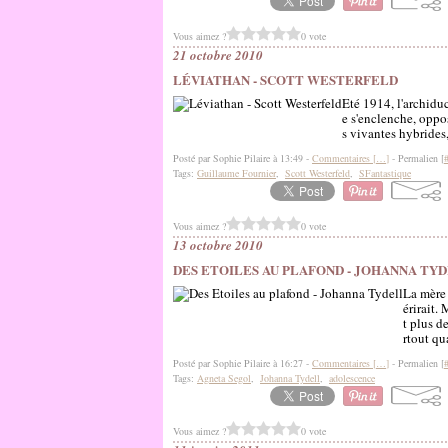
Vous aimez ?
0 vote
21 octobre 2010
LÉVIATHAN - SCOTT WESTERFELD
Eté 1914, l'archidu
e s'enclenche, oppos
s vivantes hybrides,
Posté par Sophie Pilaire à 13:49 -
Commentaires [
…
]
- Permalien [
Tags:
Guillaume Fournier
,
Scott Westerfeld
,
SFantastique
Vous aimez ?
0 vote
13 octobre 2010
DES ETOILES AU PLAFOND - JOHANNA TY
La mère 
érirait.
t plus d
rtout qu
Posté par Sophie Pilaire à 16:27 -
Commentaires [
…
]
- Permalien [
Tags:
Agneta Segol
,
Johanna Tydell
,
adolescence
Vous aimez ?
0 vote