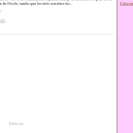
de l'école, tandis que les trois sorcières les...
Créer u
#
]
Publicité