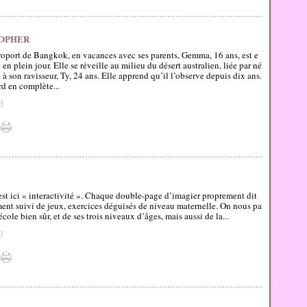
TOPHER
roport de Bangkok, en vacances avec ses parents, Gemma, 16 ans, est e
 en plein jour. Elle se réveille au milieu du désert australien, liée par né
é à son ravisseur, Ty, 24 ans. Elle apprend qu’il l’observe depuis dix ans.
d en complète...
#
]
st ici « interactivité ». Chaque double-page d’imagier proprement dit
ent suivi de jeux, exercices déguisés de niveau maternelle. On nous pa
 école bien sûr, et de ses trois niveaux d’âges, mais aussi de la...
#
]