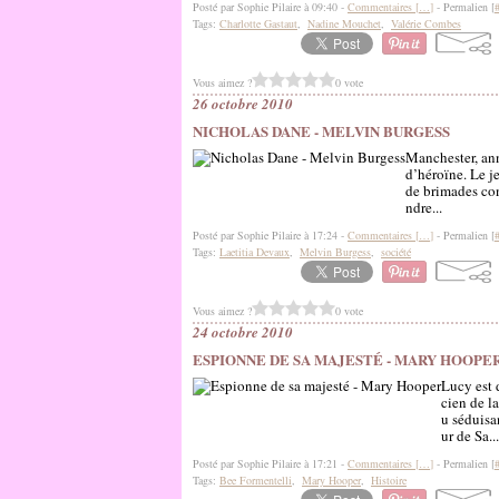
Posté par Sophie Pilaire à 09:40 -
Commentaires [
…
]
- Permalien [
Tags:
Charlotte Gastaut
,
Nadine Mouchet
,
Valérie Combes
Vous aimez ?
0 vote
26 octobre 2010
NICHOLAS DANE - MELVIN BURGESS
Manchester, an
d’héroïne. Le j
de brimades con
ndre...
Posté par Sophie Pilaire à 17:24 -
Commentaires [
…
]
- Permalien [
Tags:
Laetitia Devaux
,
Melvin Burgess
,
société
Vous aimez ?
0 vote
24 octobre 2010
ESPIONNE DE SA MAJESTÉ - MARY HOOPE
Lucy est 
cien de la
u séduisa
ur de Sa...
Posté par Sophie Pilaire à 17:21 -
Commentaires [
…
]
- Permalien [
Tags:
Bee Formentelli
,
Mary Hooper
,
Histoire