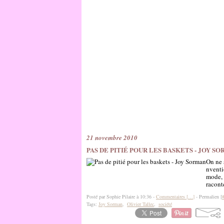
21 novembre 2010
PAS DE PITIÉ POUR LES BASKETS - JOY S
On ne 
nventi
mode, 
raconté
Posté par Sophie Pilaire à 10:36 -
Commentaires [
…
]
- Permalien [
Tags:
Joy Sorman
,
Olivier Tallec
,
société