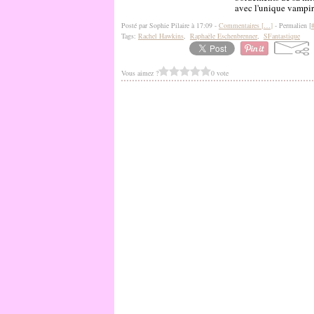
avec l'unique vampire 
Posté par Sophie Pilaire à 17:09 -
Commentaires [
…
]
- Permalien [
Tags:
Rachel Hawkins
,
Raphaële Eschenbrenner
,
SFantastique
Vous aimez ?
0 vote