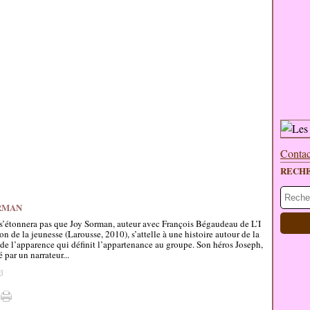
Contac
RECH
ORMAN
s’étonnera pas que Joy Sorman, auteur avec François Bégaudeau de L’I
on de la jeunesse (Larousse, 2010), s’attelle à une histoire autour de la
de l’apparence qui définit l’appartenance au groupe. Son héros Joseph,
 par un narrateur...
#
]