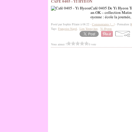
CAFÉ 0405 - YI HYEON
Café 0405 De Yi Hyeon Tr
an-OK – collection Matin
oyenne : école la journée, c
Posté par Sophie Pilaire à 08:22 -
Commentaires [
…
]
- Permalien [
Tags:
Françoise Nagel
,
Lim Yeong-hee
,
Yi Hyeon
Vous aimez ?
0 vote