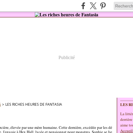
Publicité
LES R
S
>
LES RICHES HEURES DE FANTASIA
La litté
derrière
aime tou
rcière, élevée par une mère humaine. Cette dernière, excédée par les dé
Accueil
e, l'envoie à Hex Hall, lycée et pensionnat pour monstres. Sophie se lie