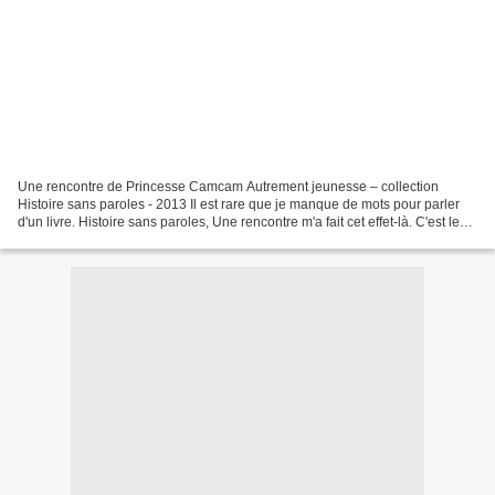
Une rencontre de Princesse Camcam Autrement jeunesse – collection
Histoire sans paroles - 2013 Il est rare que je manque de mots pour parler
d'un livre. Histoire sans paroles, Une rencontre m'a fait cet effet-là. C'est le
deuxième titre de Princesse Camcam...