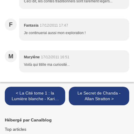
Ceci dit, les contes traditionnels sont rarement légers...
F
Fantasia
17/12/2011 17:47
Je continuerai aussi mon exploration !
M
Marylène
17/12/2011 16:51
Voilà qui titille ma curiosité...
< La Cité tome 1 : la
Le Secret de Chanda -
Lumière blanche - Karim
Allan Stratton >
Ressouni-Demigneux
Hébergé par Canalblog
Top articles