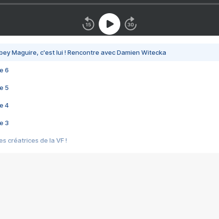
bey Maguire, c'est lui ! Rencontre avec Damien Witecka
e 6
e 5
e 4
e 3
s créatrices de la VF !
e 2
e 1
e Mektoub My Love arrive enfin ! Rencontre avec Shaïn Boumedine et Sal
i : après Toni en famille