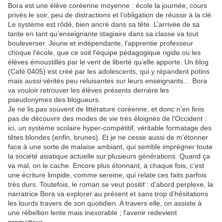
Bora est une élève coréenne moyenne : école la journée, cours
privés le soir, peu de distractions et l’obligation de réussir à la clé.
Le système est rôdé, bien ancré dans sa tête. L’arrivée de sa
tante en tant qu’enseignante stagiaire dans sa classe va tout
bouleverser. Jeune et indépendante, l’apprentie professeur
choque l’école, que ce soit l’équipe pédagogique rigide ou les
élèves émoustillés par le vent de liberté qu’elle apporte. Un blog
(Café 0405) est créé par les adolescents, qui y répandent potins
mais aussi vérités peu reluisantes sur leurs enseignants… Bora
va vouloir retrouver les élèves présents derrière les
pseudonymes des blogueurs.
Je ne lis pas souvent de littérature coréenne, et donc n’en finis
pas de découvrir des modes de vie très éloignés de l’Occident :
ici, un système scolaire hyper-compétitif, véritable formatage des
têtes blondes (enfin, brunes). Et je ne cesse aussi de m’étonner
face à une sorte de malaise ambiant, qui semble imprégner toute
la société asiatique actuelle sur plusieurs générations. Quand ça
va mal, on le cache. Encore plus étonnant, à chaque fois, c’est
une écriture limpide, comme sereine, qui relate ces faits parfois
très durs. Toutefois, le roman se veut positif : d’abord perplexe, la
narratrice Bora va explorer au présent et sans trop d’hésitations
les lourds travers de son quotidien. A travers elle, on assiste à
une rébellion lente mais inexorable ; l'avenir redevient