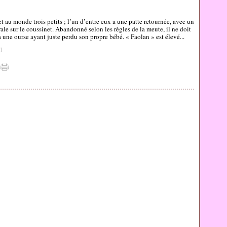
 au monde trois petits ; l’un d’entre eux a une patte retournée, avec un
rale sur le coussinet. Abandonné selon les règles de la meute, il ne doit
à une ourse ayant juste perdu son propre bébé. « Faolan » est élevé...
#
]