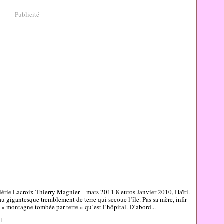
Publicité
alérie Lacroix Thierry Magnier – mars 2011 8 euros Janvier 2010, Haïti.
u gigantesque tremblement de terre qui secoue l’île. Pas sa mère, infir
 « montagne tombée par terre » qu’est l’hôpital. D’abord...
#
]