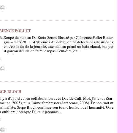
LÉMENCE POLLET
Soupe de maman De Karin Serres Illustré par Clémence Pollet Rouer
gue – mars 2011 14,50 euros Au début, on ne détecte pas de suspens
e : c'est la fin de la journée, une maman prend un bain chaud, son pet
it garçon décide de faire le repas. Peut-être, on...
#
]
ERGE BLOCH
Il y a d'abord eu, en collaboration avec Davide Cali, Moi, j'attends (Sar
bacane, 2005), puis J'aime t'embrasser (Sarbacane, 2008). De son trait m
inimaliste, Serge Bloch continue son tour d'horizon de l'humanité. On e
n oublierait presque l'auteur japonais...
#
]