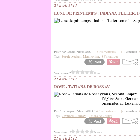
27 avril 2011
LUNE DE PRINTEMPS : INDIANA TELLER, 
Posté par Sophie Pilaire à 08:17 -
Commentaires [
…
]
- Permalien [
Tags:
Sophie Audouin-Mamikonian
,
SFantastique
Vous aimez ?
0 vote
22 avril 2011
ROSE - TATIANA DE ROSNAY
Paris, Second Empire. 
l’église Saint-Germain.
omenades au Luxembourg 
Posté par Sophie Pilaire à 08:47 -
Commentaires [
…
]
- Permalien [
Tags:
Raymond Clarinard
,
Tatiana de Rosnay
Vous aimez ?
0 vote
21 avril 2011