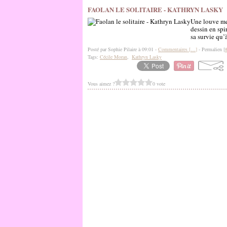
FAOLAN LE SOLITAIRE - KATHRYN LASKY
Une louve met
dessin en spi
sa survie qu’
Posté par Sophie Pilaire à 09:01 -
Commentaires [
…
]
- Permalien [
Tags:
Cécile Moran
,
Kathryn Lasky
Vous aimez ?
0 vote