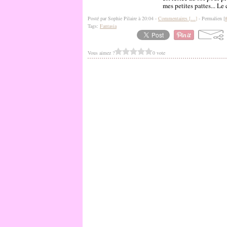
mes petites pattes... Le
Posté par Sophie Pilaire à 20:04 -
Commentaires [
…
]
- Permalien [
Tags:
Fantasia
Vous aimez ?
0 vote