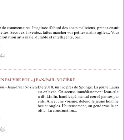
e de commentaires. Imaginez d'abord des chats malicieux, prenez ensuit
ettes. Secouez, inventez, faites marcher vos petites mains agiles... Vous
oitation artisanale, durable et intelligente, par...
#
]
'UN PAUVRE FOU - JEAN-PAUL NOZIÈRE
Eté 2010, un lac près de Sponge. La jeune Laura
est enlevée. On accuse immédiatement Jean-Alai
n dit Linlin, handicapé mental couvé par ses par
ents. Alice, une voisine, défend le jeune homme
bec et ongles. Heureusement, un gendarme la cr
oit… La construction...
#
]