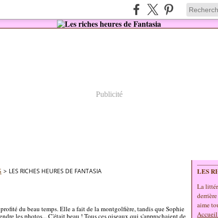
Publicité
LES R
S
>
LES RICHES HEURES DE FANTASIA
La litté
derrière
aime tou
profité du beau temps. Elle a fait de la montgolfière, tandis que Sophie
Accueil
rendre les photos... C'était beau ! Tous ces oiseaux qui s'approchaient de