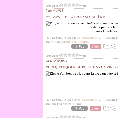
Vous aimez ?
0 vote
2 mars 2011
POLY-EXPLOITATION ANIMALIÈRE
Ca se passe presqu
e deux petites chou
obtenez la poly-expl
Posté par Sophie Pilaire à 10:15 -
Commentaires [
…
]
- Permalien [
Tags:
Viviane Schwarz
,
Chris Haughton
Vous aimez ?
0 vote
28 février 2011
RIEN QU'UN JOUR DE PLUS DANS LA VIE D
Posté par Sophie Pilaire à 08:40 -
Commentaires [
…
]
- Permalien [
Tags:
Jean-Paul Nozière
,
policier
Vous aimez ?
0 vote