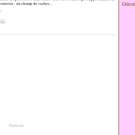
 contexte : un champ de vaches...
Créer u
#
]
Publicité