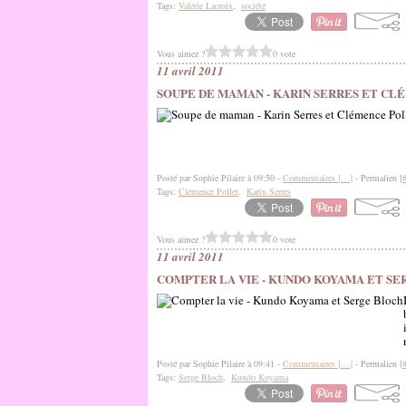
Tags:
Valérie Lacroix
,
société
Vous aimez ?
0 vote
11 avril 2011
SOUPE DE MAMAN - KARIN SERRES ET C
Posté par Sophie Pilaire à 09:50 -
Commentaires [
…
]
- Permalien [
Tags:
Clémence Pollet
,
Karin Serres
Vous aimez ?
0 vote
11 avril 2011
COMPTER LA VIE - KUNDO KOYAMA ET S
Posté par Sophie Pilaire à 09:41 -
Commentaires [
…
]
- Permalien [
Tags:
Serge Bloch
,
Kundo Koyama