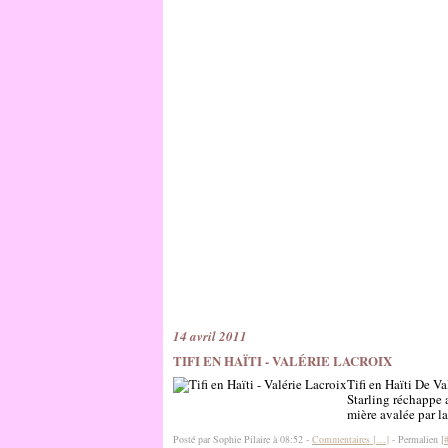
14 avril 2011
TIFI EN HAÏTI - VALÉRIE LACROIX
Tifi en Haïti De V
Starling réchappe a
mière avalée par la
Posté par Sophie Pilaire à 08:52 -
Commentaires [
…
]
- Permalien [