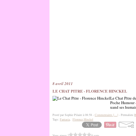
8 avril 2011
LE CHAT PITRE - FLORENCE HINCKEL
Le Chat Pitre d
Poche Humour - m
uand ses humain
Posté par Sophie Pilaire à 08:58 -
Commentaires [
…
]
- Permalien [
Tags:
Fantasia
,
Florence Hinckel
Vous aimez ?
0 vote