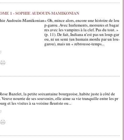
TOME 1 - SOPHIE AUDOUIN-MAMIKONIAN
« Oh, mince alors, encore une histoire de lou
p-garou. Avec hurlements, morsures et bagar
res avec les vampires à la clef. Pas du tout. »
(p. 11). De fait, Indiana n’est pas un loup-gar
ou, ni un semi (un humain mordu par un lou-
garou), mais un « rebrousse-temps...
#
]
Rose Bazelet, la petite soixantaine bourgeoise, habite juste à côté de
 Veuve nourrie de ses souvenirs, elle aime sa vie tranquille entre les pr
et les visites à sa voisine fleuriste ou...
#
]