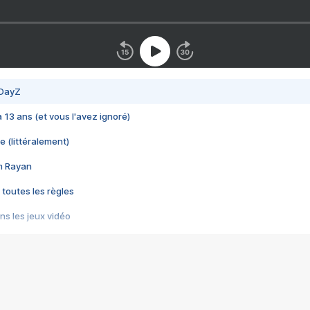
 DayZ
 a 13 ans (et vous l'avez ignoré)
e (littéralement)
im Rayan
 toutes les règles
s les jeux vidéo
us choquant de Rockstar ? - Le scandale BULLY
e plus moche de Steam
du RÊVE tourne au CAUCHEMAR