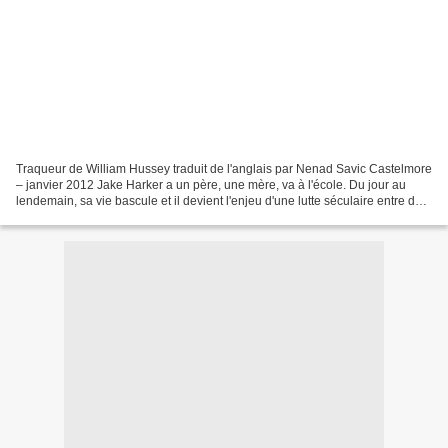
Traqueur de William Hussey traduit de l'anglais par Nenad Savic Castelmore
– janvier 2012 Jake Harker a un père, une mère, va à l'école. Du jour au
lendemain, sa vie bascule et il devient l'enjeu d'une lutte séculaire entre des
sorciers maléfiques et...