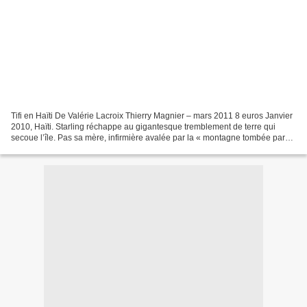
Tifi en Haïti De Valérie Lacroix Thierry Magnier – mars 2011 8 euros Janvier
2010, Haïti. Starling réchappe au gigantesque tremblement de terre qui
secoue l’île. Pas sa mère, infirmière avalée par la « montagne tombée par
terre » qu’est l’hôpital. D’abord...