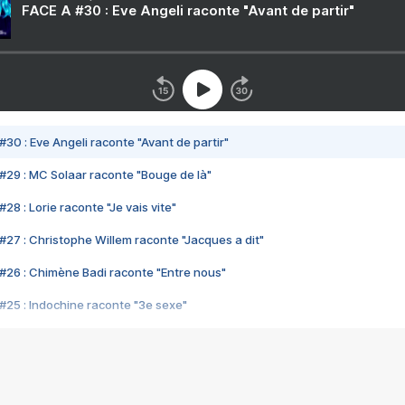
FACE A #30 : Eve Angeli raconte "Avant de partir"
#30 : Eve Angeli raconte "Avant de partir"
#29 : MC Solaar raconte "Bouge de là"
28 : Lorie raconte "Je vais vite"
#27 : Christophe Willem raconte "Jacques a dit"
#26 : Chimène Badi raconte "Entre nous"
#25 : Indochine raconte "3e sexe"
#24 : Zaho raconte "C'est chelou"
#23 : Patrick Bruel raconte "Au café des délices"
#22 : Kyo raconte "Le chemin"