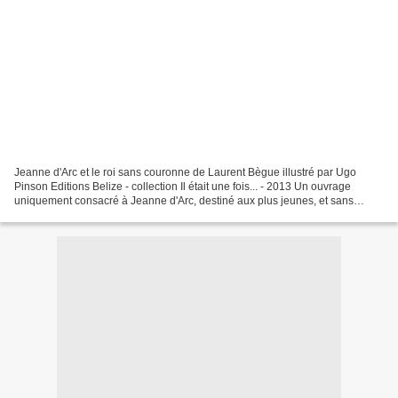
Jeanne d'Arc et le roi sans couronne de Laurent Bègue illustré par Ugo
Pinson Editions Belize - collection Il était une fois... - 2013 Un ouvrage
uniquement consacré à Jeanne d'Arc, destiné aux plus jeunes, et sans
aucune connotation de quelque sorte...