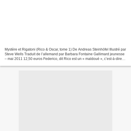
Mystère et Rigatoni (Rico & Oscar, tome 1) De Andreas Steinhöfel Illustré par
Steve Wells Traduit de l’allemand par Barbara Fontaine Gallimard jeunesse
– mai 2011 12,50 euros Federico, dit Rico est un « maldoué », c’est-à-dire
qu’il comprend tout, mais...