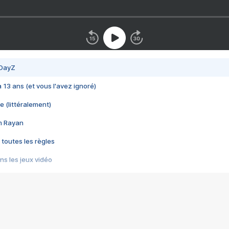
 DayZ
 a 13 ans (et vous l'avez ignoré)
e (littéralement)
im Rayan
 toutes les règles
s les jeux vidéo
us choquant de Rockstar ? - Le scandale BULLY
e plus moche de Steam
du RÊVE tourne au CAUCHEMAR