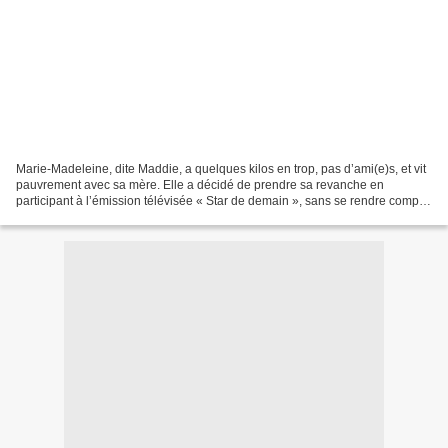
Marie-Madeleine, dite Maddie, a quelques kilos en trop, pas d’ami(e)s, et vit
pauvrement avec sa mère. Elle a décidé de prendre sa revanche en
participant à l’émission télévisée « Star de demain », sans se rendre compte
qu’elle n’a même pas l’âge requis....