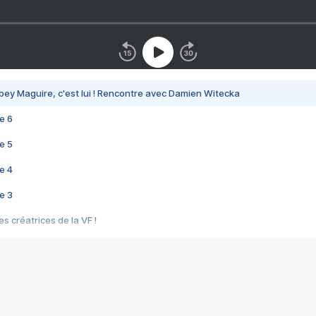
bey Maguire, c'est lui ! Rencontre avec Damien Witecka
e 6
e 5
e 4
e 3
s créatrices de la VF !
e 2
e 1
e Mektoub My Love arrive enfin ! Rencontre avec Shaïn Boumedine et Sal