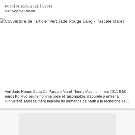
Publié le 16/06/2011 à 08:43
Par
Sophie Pilaire
Vert Jade Rouge Sang De Pascale Maret Thierry Magnier – mai 2011 9,50
euros Ko Myo, jeune homme posé et raisonnable, s'apprête à entrer à
l'université. Mais sa mère inquiète lui demande de partir à la recherche de
son frère Naing Lin, dont elle n'a plus...