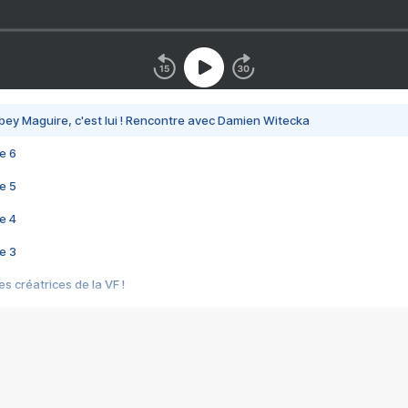
bey Maguire, c'est lui ! Rencontre avec Damien Witecka
e 6
e 5
e 4
e 3
s créatrices de la VF !
e 2
e 1
e Mektoub My Love arrive enfin ! Rencontre avec Shaïn Boumedine et Sal