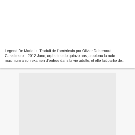
Legend De Marie Lu Traduit de l’américain par Olivier Debernard
Castelmore – 2012 June, orpheline de quinze ans, a obtenu la note
maximum à son examen d’entrée dans la vie adulte, et elle fait partie de
l’élite armée du pays. A la mort de son frère aîné...