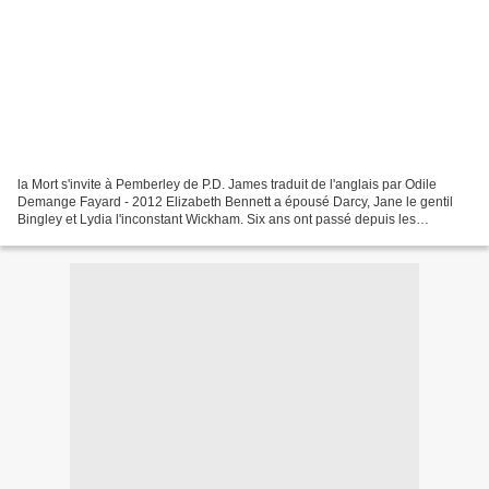
la Mort s'invite à Pemberley de P.D. James traduit de l'anglais par Odile
Demange Fayard - 2012 Elizabeth Bennett a épousé Darcy, Jane le gentil
Bingley et Lydia l'inconstant Wickham. Six ans ont passé depuis les
premières rencontres, les enfants sont...