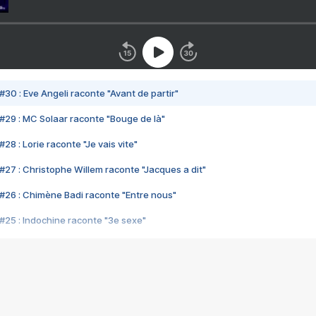
#30 : Eve Angeli raconte "Avant de partir"
#29 : MC Solaar raconte "Bouge de là"
28 : Lorie raconte "Je vais vite"
#27 : Christophe Willem raconte "Jacques a dit"
#26 : Chimène Badi raconte "Entre nous"
#25 : Indochine raconte "3e sexe"
#24 : Zaho raconte "C'est chelou"
#23 : Patrick Bruel raconte "Au café des délices"
#22 : Kyo raconte "Le chemin"