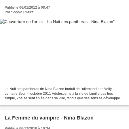
Publié le 06/01/2012 à 08:47
Par
Sophie Pilaire
La Nuit des pantheras de Nina Blazon traduit de l'allemand par Nelly
Lemaire Seuil – octobre 2011 Adolescente à la vie de famille pas très
simple, Zoé se sent épiée dans sa ville, tandis que ses sens se développent.
Folie ? Irvès et Gil, deux jeunes hommes...
La Femme du vampire - Nina Blazon
Publié le 06/12/2010 à 10:34