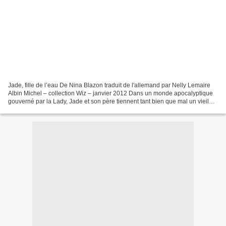
Jade, fille de l’eau De Nina Blazon traduit de l'allemand par Nelly Lemaire
Albin Michel – collection Wiz – janvier 2012 Dans un monde apocalyptique
gouverné par la Lady, Jade et son père tiennent tant bien que mal un vieil
hôtel. La vie est dangereuse,...