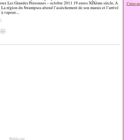
roux Les Grandes Personnes – octobre 2011 19 euros XIXème siècle, A
Créer u
. La région du Swampsea attend l’assèchement de son marais et l’arrivé
 à vapeur....
#
]
Publicité