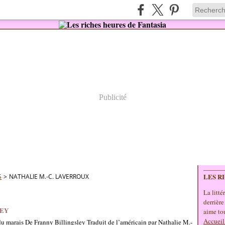
Publicité
LES R
S
>
NATHALIE M.-C. LAVERROUX
La litté
derrière
LEY
aime tou
Accueil
du marais De Franny Billingsley Traduit de l’américain par Nathalie M.-