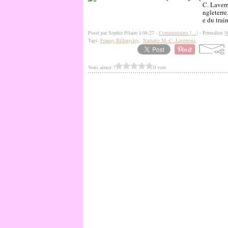
C. Laver
ngleterre
e du train
Posté par Sophie Pilaire à 08:27 -
Commentaires [
…
]
- Permalien [
Tags:
Franny Billingsley
,
Nathalie M.-C. Laverroux
Vous aimez ?
0 vote