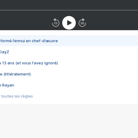
nsformé l’ennui en chef-d’œuvre
 DayZ
 a 13 ans (et vous l'avez ignoré)
e (littéralement)
im Rayan
 toutes les règles
s les jeux vidéo
us choquant de Rockstar ? - Le scandale BULLY
e plus moche de Steam