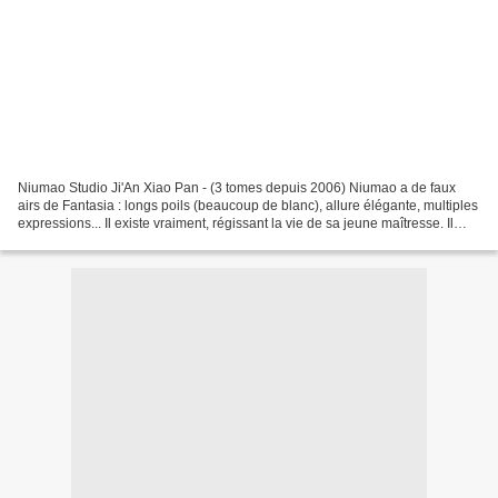
Niumao Studio Ji'An Xiao Pan - (3 tomes depuis 2006) Niumao a de faux
airs de Fantasia : longs poils (beaucoup de blanc), allure élégante, multiples
expressions... Il existe vraiment, régissant la vie de sa jeune maîtresse. Il
court sans arrêt dans la...