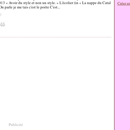
013 « Avoir du style et non un style. » L'écolier (in « La nappe du Catal
Créer u
 parle je me tais c'est le poète C'est...
#
]
Publicité