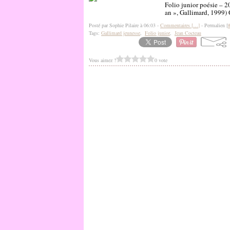
Folio junior poésie – 2
an », Gallimard, 1999) On
Posté par Sophie Pilaire à 06:03 -
Commentaires [
…
]
- Permalien [
Tags:
Gallimard jeunesse
,
Folio junior
,
Jean Cocteau
Vous aimez ?
0 vote