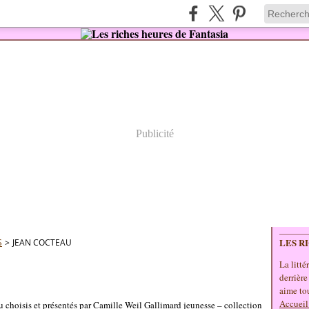
Publicité
LES R
S
>
JEAN COCTEAU
La litté
derrière
aime tou
Accueil
choisis et présentés par Camille Weil Gallimard jeunesse – collection