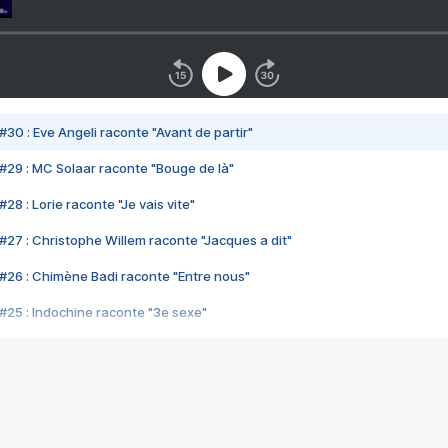
#30 : Eve Angeli raconte "Avant de partir"
#29 : MC Solaar raconte "Bouge de là"
28 : Lorie raconte "Je vais vite"
#27 : Christophe Willem raconte "Jacques a dit"
#26 : Chimène Badi raconte "Entre nous"
#25 : Indochine raconte "3e sexe"
#24 : Zaho raconte "C'est chelou"
#23 : Patrick Bruel raconte "Au café des délices"
#22 : Kyo raconte "Le chemin"