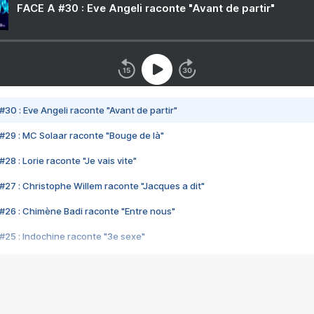
FACE A #30 : Eve Angeli raconte "Avant de partir"
#30 : Eve Angeli raconte "Avant de partir"
#29 : MC Solaar raconte "Bouge de là"
28 : Lorie raconte "Je vais vite"
#27 : Christophe Willem raconte "Jacques a dit"
#26 : Chimène Badi raconte "Entre nous"
#25 : Indochine raconte "3e sexe"
#24 : Zaho raconte "C'est chelou"
#23 : Patrick Bruel raconte "Au café des délices"
#22 : Kyo raconte "Le chemin"