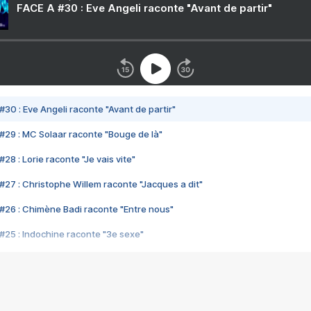
FACE A #30 : Eve Angeli raconte "Avant de partir"
#30 : Eve Angeli raconte "Avant de partir"
#29 : MC Solaar raconte "Bouge de là"
28 : Lorie raconte "Je vais vite"
#27 : Christophe Willem raconte "Jacques a dit"
#26 : Chimène Badi raconte "Entre nous"
#25 : Indochine raconte "3e sexe"
#24 : Zaho raconte "C'est chelou"
#23 : Patrick Bruel raconte "Au café des délices"
#22 : Kyo raconte "Le chemin"