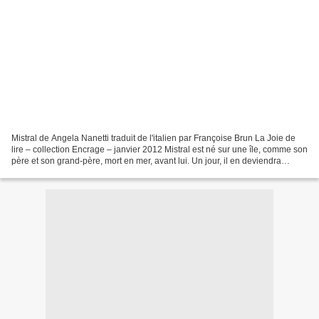
Mistral de Angela Nanetti traduit de l'italien par Françoise Brun La Joie de
lire – collection Encrage – janvier 2012 Mistral est né sur une île, comme son
père et son grand-père, mort en mer, avant lui. Un jour, il en deviendra
logiquement le « Roi »....