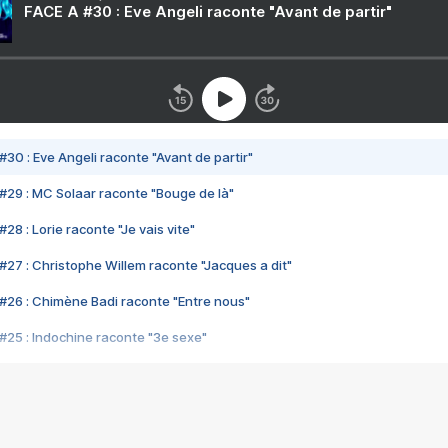
FACE A #30 : Eve Angeli raconte "Avant de partir"
#30 : Eve Angeli raconte "Avant de partir"
#29 : MC Solaar raconte "Bouge de là"
28 : Lorie raconte "Je vais vite"
#27 : Christophe Willem raconte "Jacques a dit"
#26 : Chimène Badi raconte "Entre nous"
#25 : Indochine raconte "3e sexe"
#24 : Zaho raconte "C'est chelou"
#23 : Patrick Bruel raconte "Au café des délices"
#22 : Kyo raconte "Le chemin"