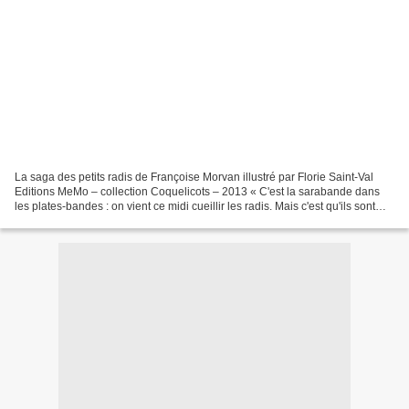
La saga des petits radis de Françoise Morvan illustré par Florie Saint-Val
Editions MeMo – collection Coquelicots – 2013 « C'est la sarabande dans
les plates-bandes : on vient ce midi cueillir les radis. Mais c'est qu'ils sont
tout bébés, le ventre à...