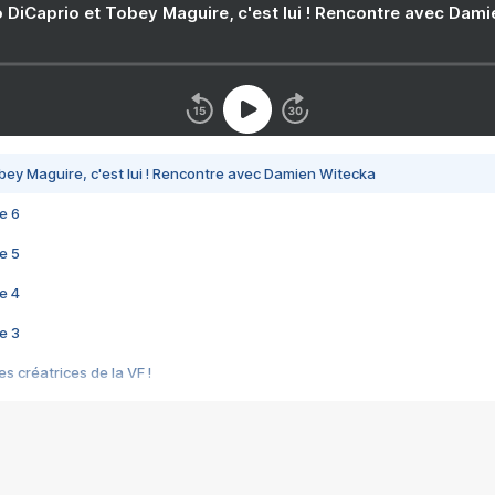
 DiCaprio et Tobey Maguire, c'est lui ! Rencontre avec Dam
bey Maguire, c'est lui ! Rencontre avec Damien Witecka
e 6
e 5
e 4
e 3
s créatrices de la VF !
e 2
e 1
e Mektoub My Love arrive enfin ! Rencontre avec Shaïn Boumedine et Sal