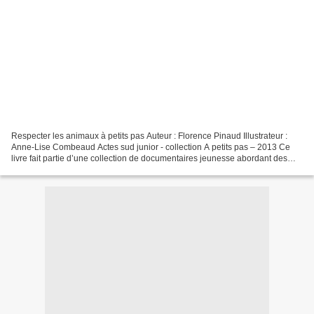
Respecter les animaux à petits pas Auteur : Florence Pinaud Illustrateur :
Anne-Lise Combeaud Actes sud junior - collection A petits pas – 2013 Ce
livre fait partie d’une collection de documentaires jeunesse abordant des
thèmes très variés, des plus classiques...