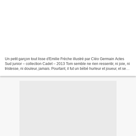
Un petit garçon tout lisse d'Emilie Frèche illustré par Cléo Germain Actes
Sud junior – collection Cadet – 2013 Tom semble ne rien ressentir, ni joie, ni
tristesse, ni douleur, jamais. Pourtant, il fut un bébé hurleur et joueur, et ses
parents s'inquiètent....