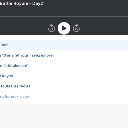
 Battle Royale - DayZ
 DayZ
 a 13 ans (et vous l'avez ignoré)
e (littéralement)
im Rayan
 toutes les règles
s les jeux vidéo
us choquant de Rockstar ? - Le scandale BULLY
e plus moche de Steam
du RÊVE tourne au CAUCHEMAR