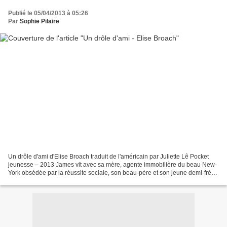
Publié le 05/04/2013 à 05:26
Par
Sophie Pilaire
Un drôle d'ami d'Elise Broach traduit de l'américain par Juliette Lê Pocket
jeunesse – 2013 James vit avec sa mère, agente immobilière du beau New-
York obsédée par la réussite sociale, son beau-père et son jeune demi-frère.
Il peine à trouver sa place,...