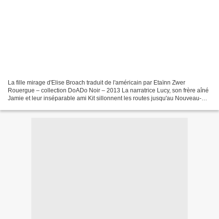
La fille mirage d'Elise Broach traduit de l'américain par Etaïnn Zwer
Rouergue – collection DoADo Noir – 2013 La narratrice Lucy, son frère aîné
Jamie et leur inséparable ami Kit sillonnent les routes jusqu'au Nouveau-
Mexique, où ils vont passer des vacances...