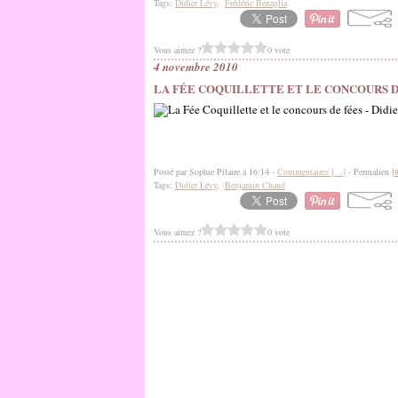
Tags:
Didier Lévy
,
Frédéric Benaglia
Vous aimez ?
0 vote
4 novembre 2010
LA FÉE COQUILLETTE ET LE CONCOURS DE
Posté par Sophie Pilaire à 16:14 -
Commentaires [
…
]
- Permalien [
Tags:
Didier Lévy
,
Benjamin Chaud
Vous aimez ?
0 vote