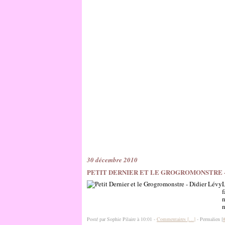
30 décembre 2010
PETIT DERNIER ET LE GROGROMONSTRE -
L
f
n
n
Posté par Sophie Pilaire à 10:01 -
Commentaires [
…
]
- Permalien [