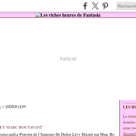
Publicité
LES R
S
>
DIDIER LEVY
La litté
derrière
Y ET MARC BOUTAVANT
aime tou
Accueil
Le Popotin de l’hippopo De Didier Lévy Illustré par Marc Bo