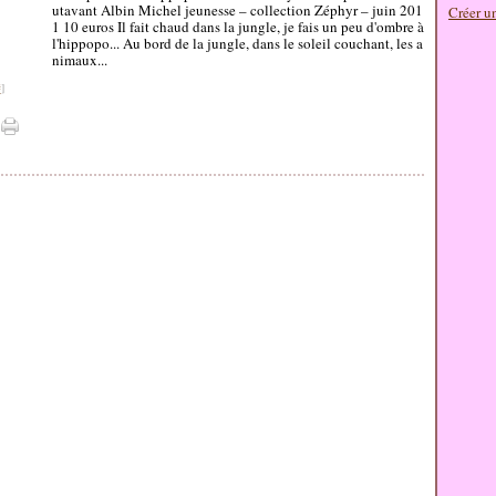
utavant Albin Michel jeunesse – collection Zéphyr – juin 201
Créer u
1 10 euros Il fait chaud dans la jungle, je fais un peu d'ombre à
l'hippopo... Au bord de la jungle, dans le soleil couchant, les a
nimaux...
#
]