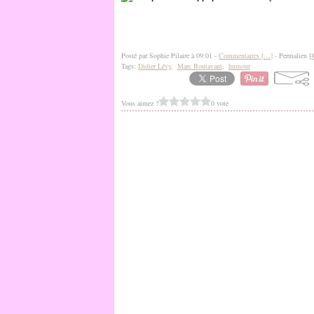
Posté par Sophie Pilaire à 09:01 -
Commentaires [
…
]
- Permalien [
Tags:
Didier Lévy
,
Marc Boutavant
,
humour
Vous aimez ?
0 vote