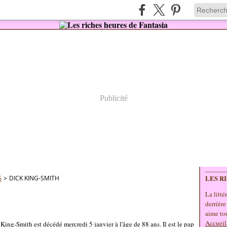
Publicité
LES R
S
>
DICK KING-SMITH
La litté
derrière
aime tou
Accueil
King-Smith est décédé mercredi 5 janvier à l'âge de 88 ans. Il est le pap