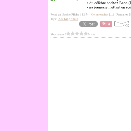
a du célèbre cochon Babe (T
vres jeunesse mettant en sc
Posté par Sophie Pilaire à 12:54 -
Commentaires [
…
]
- Permalien [
Tags:
Dick King-Smith
Vous aimez ?
0 vote