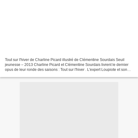
Tout sur l'hiver de Charline Picard illustré de Clémentine Sourdais Seuil
jeunesse – 2013 Charline Picard et Clémentine Sourdais livrent le dernier
opus de leur ronde des saisons : Tout sur l'hiver . L'expert Loupiote et son
chat enfilent leurs bonnets,...