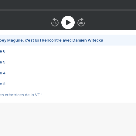
bey Maguire, c'est lui ! Rencontre avec Damien Witecka
e 6
e 5
e 4
e 3
s créatrices de la VF !
e 2
e 1
e Mektoub My Love arrive enfin ! Rencontre avec Shaïn Boumedine et Sal