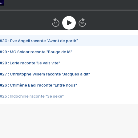
#30 : Eve Angeli raconte "Avant de partir"
#29 : MC Solaar raconte "Bouge de là"
28 : Lorie raconte "Je vais vite"
#27 : Christophe Willem raconte "Jacques a dit"
#26 : Chimène Badi raconte "Entre nous"
#25 : Indochine raconte "3e sexe"
#24 : Zaho raconte "C'est chelou"
#23 : Patrick Bruel raconte "Au café des délices"
#22 : Kyo raconte "Le chemin"