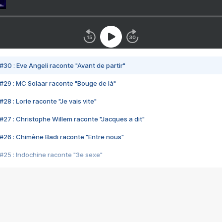
#30 : Eve Angeli raconte "Avant de partir"
#29 : MC Solaar raconte "Bouge de là"
28 : Lorie raconte "Je vais vite"
#27 : Christophe Willem raconte "Jacques a dit"
#26 : Chimène Badi raconte "Entre nous"
#25 : Indochine raconte "3e sexe"
#24 : Zaho raconte "C'est chelou"
#23 : Patrick Bruel raconte "Au café des délices"
#22 : Kyo raconte "Le chemin"