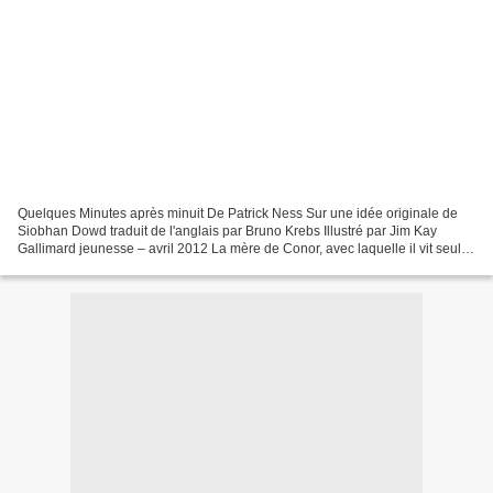
Quelques Minutes après minuit De Patrick Ness Sur une idée originale de
Siobhan Dowd traduit de l'anglais par Bruno Krebs Illustré par Jim Kay
Gallimard jeunesse – avril 2012 La mère de Conor, avec laquelle il vit seul,
est en phase avancée d'un cancer....