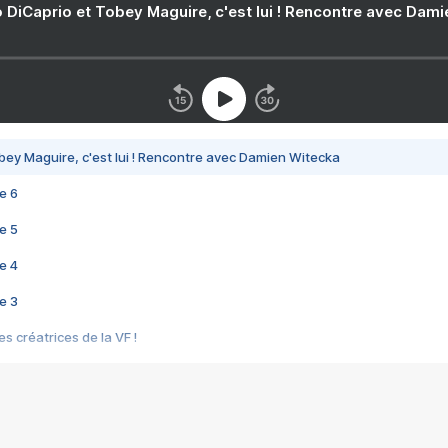
 DiCaprio et Tobey Maguire, c'est lui ! Rencontre avec Dam
bey Maguire, c'est lui ! Rencontre avec Damien Witecka
e 6
e 5
e 4
e 3
s créatrices de la VF !
e 2
e 1
e Mektoub My Love arrive enfin ! Rencontre avec Shaïn Boumedine et Sal