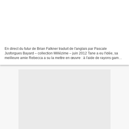
En direct du futur de Brian Falkner traduit de l'anglais par Pascale
Jusforgues Bayard – collection Millézime – juin 2012 Tane a eu l'idée, sa
meilleure amie Rebecca a su la mettre en œuvre : à l'aide de rayons gamma,
les deux jeunes gens parviennent...