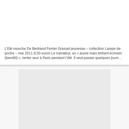
L’Eté mouche De Bertrand Ferrier Grasset jeunesse – collection Lampe de
poche – mai 2011 8,50 euros Le narrateur, un « jeune mais brillant écrivain
(bientôt) », rentre seul à Paris pendant l’été. Il veut passer quelques jours
avec sa dulcinée. Las, la...