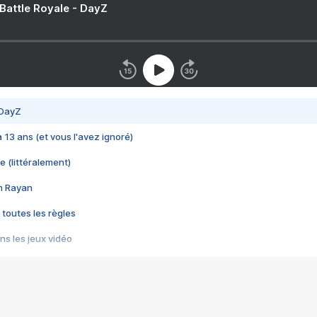
 Battle Royale - DayZ
 DayZ
 a 13 ans (et vous l'avez ignoré)
e (littéralement)
im Rayan
 toutes les règles
s les jeux vidéo
us choquant de Rockstar ? - Le scandale BULLY
e plus moche de Steam
du RÊVE tourne au CAUCHEMAR