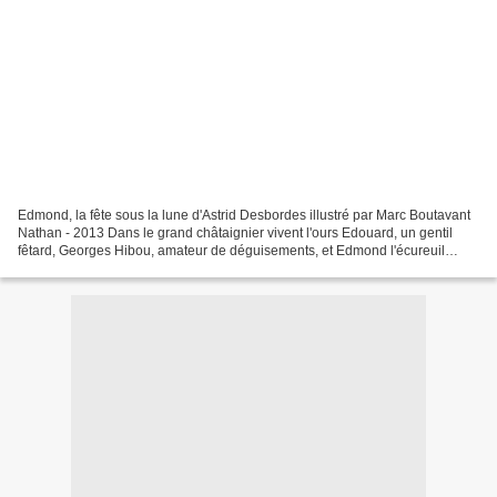
Edmond, la fête sous la lune d'Astrid Desbordes illustré par Marc Boutavant
Nathan - 2013 Dans le grand châtaignier vivent l'ours Edouard, un gentil
fêtard, Georges Hibou, amateur de déguisements, et Edmond l'écureuil
timide, qui sait si bien faire la...