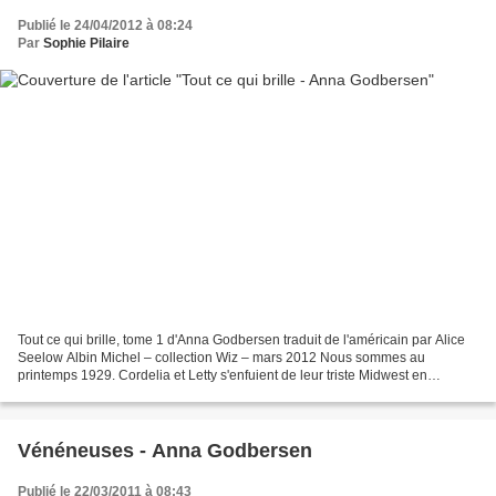
Publié le 24/04/2012 à 08:24
Par
Sophie Pilaire
Tout ce qui brille, tome 1 d'Anna Godbersen traduit de l'américain par Alice
Seelow Albin Michel – collection Wiz – mars 2012 Nous sommes au
printemps 1929. Cordelia et Letty s'enfuient de leur triste Midwest en
direction de la brillante New-York. Letty...
Vénéneuses - Anna Godbersen
Publié le 22/03/2011 à 08:43