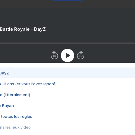
 Battle Royale - DayZ
 DayZ
 a 13 ans (et vous l'avez ignoré)
e (littéralement)
im Rayan
 toutes les règles
s les jeux vidéo