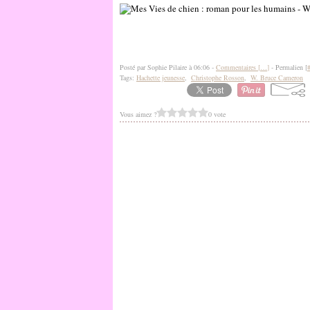
Posté par Sophie Pilaire à 06:06 -
Commentaires [
…
]
- Permalien [
Tags:
Hachette jeunesse
,
Christophe Rosson
,
W. Bruce Cameron
Vous aimez ?
0 vote