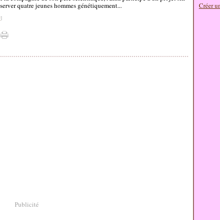
observer quatre jeunes hommes génétiquement...
Créer u
#
]
Publicité