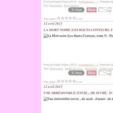
Posté par Sophie Pilaire à 05:24 -
Commentaires [
…
]
- Permalien [
Tags:
Yves Grevet
,
Syros jeunesse
Vous aimez ?
0 vote
12 avril 2013
LA MORT NOIRE (LES HAUTS-CONTEURS, T
Posté par Sophie Pilaire à 20:23 -
Commentaires [
…
]
- Permalien [
Tags:
SFantastique
,
Patrick Mc Spare
,
Olivier Peru
,
Scrinéo jeune
Vous aimez ?
0 vote
12 avril 2013
UNE (IRRÉSISTIBLE) ENVIE... DE SUCRÉ - 