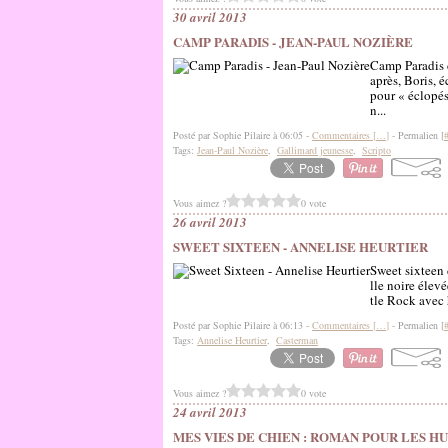
30 avril 2013
CAMP PARADIS - JEAN-PAUL NOZIÈRE
Camp Paradis 
après, Boris, 
pour « éclopés
n...
Posté par Sophie Pilaire à 06:05 -
Commentaires [
…
]
- Permalien [
Tags:
Jean-Paul Nozière
,
Gallimard jeunesse
,
Scripto
Vous aimez ?
0 vote
26 avril 2013
SWEET SIXTEEN - ANNELISE HEURTIER
Sweet sixteen 
lle noire élevé
tle Rock avec 
Posté par Sophie Pilaire à 06:13 -
Commentaires [
…
]
- Permalien [
Tags:
Annelise Heurtier
,
Casterman
Vous aimez ?
0 vote
24 avril 2013
MES VIES DE CHIEN : ROMAN POUR LES H