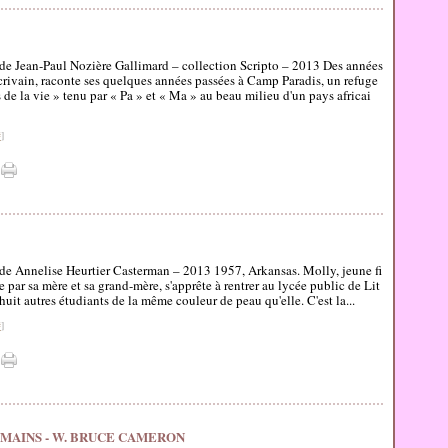
de Jean-Paul Nozière Gallimard – collection Scripto – 2013 Des années
écrivain, raconte ses quelques années passées à Camp Paradis, un refuge
 de la vie » tenu par « Pa » et « Ma » au beau milieu d'un pays africai
#
]
de Annelise Heurtier Casterman – 2013 1957, Arkansas. Molly, jeune fi
e par sa mère et sa grand-mère, s'apprête à rentrer au lycée public de Lit
huit autres étudiants de la même couleur de peau qu'elle. C'est la...
#
]
UMAINS - W. BRUCE CAMERON