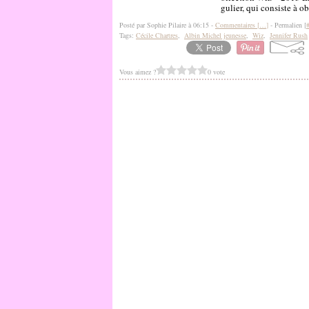
gulier, qui consiste à 
Posté par Sophie Pilaire à 06:15 -
Commentaires [
…
]
- Permalien [
Tags:
Cécile Chartres
,
Albin Michel jeunesse
,
Wiz
,
Jennifer Rush
Vous aimez ?
0 vote