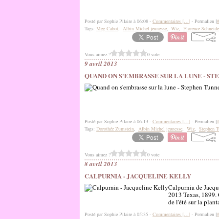
Posté par Sophie Pilaire à 06:08 -
Commentaires [
…
]
- Permalien [
Tags:
Meg Cabot
,
Albin Michel jeunesse
,
Wiz
,
Florence Schneide
Vous aimez ?
0 vote
9 avril 2013
QUAND ON S'EMBRASSE SUR LA LUNE - S
Posté par Sophie Pilaire à 06:13 -
Commentaires [
…
]
- Permalien [
Tags:
Dorothée Zumstein
,
Albin Michel jeunesse
,
Wiz
,
Stephen 
Vous aimez ?
0 vote
8 avril 2013
CALPURNIA - JACQUELINE KELLY
Calpurnia de Jacque
2013 Texas, 1899. C
de l'été sur la plan
Posté par Sophie Pilaire à 05:35 -
Commentaires [
…
]
- Permalien [