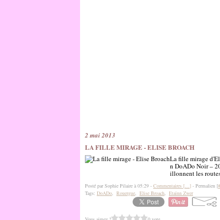
2 mai 2013
LA FILLE MIRAGE - ELISE BROACH
La fille mirage d'E
n DoADo Noir – 201
illonnent les rout
Posté par Sophie Pilaire à 05:29 -
Commentaires [
…
]
- Permalien [
Tags:
DoADo
,
Rouergue
,
Elise Broach
,
Etaïnn Zwer
Vous aimez ?
0 vote