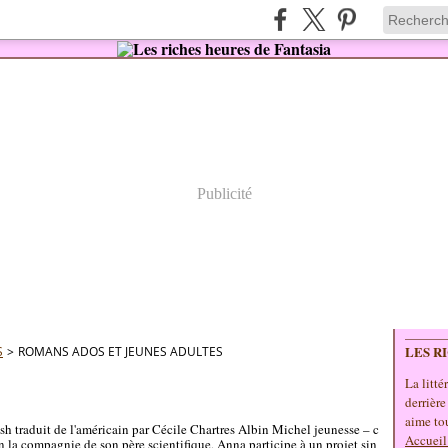
Publicité
LES R
S
>
ROMANS ADOS ET JEUNES ADULTES
La litté
derrière
aime tou
h traduit de l'américain par Cécile Chartres Albin Michel jeunesse – c
Accueil
 la compagnie de son père scientifique, Anna participe à un projet sin