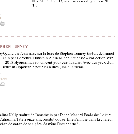
007, 2008 et 2009, réédition en intégrale en 201
3...
#
]
r
TEPHEN TUNNEY
Quand on s'embrasse sur la lune de Stephen Tunney traduit de l'améri
cain par Dorothée Zumstein Albin Michel jeunesse – collection Wiz
- 2013 Hyéronimus est un cent pour cent lunaire. Avec des yeux d'un
reflet insupportable pour les autres (une quatrième...
#
]
Tunney
line Kelly traduit de l'américain par Diane Ménard Ecole des Loisirs -
alpurnia Tate a onze ans, bientôt douze. Elle s'ennuie dans la chaleur
tation de coton de son père. Sa mère l'insupporte à...
#
]