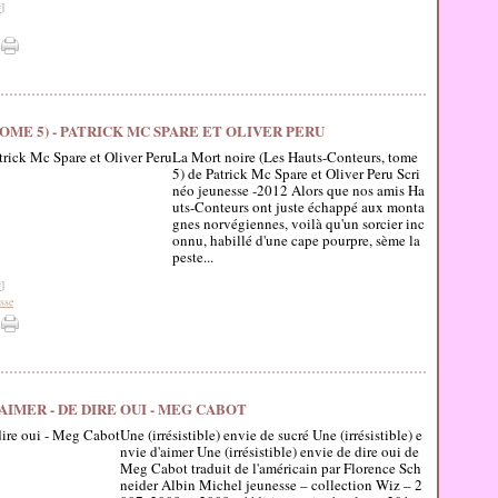
#
]
OME 5) - PATRICK MC SPARE ET OLIVER PERU
La Mort noire (Les Hauts-Conteurs, tome
5) de Patrick Mc Spare et Oliver Peru Scri
néo jeunesse -2012 Alors que nos amis Ha
uts-Conteurs ont juste échappé aux monta
gnes norvégiennes, voilà qu'un sorcier inc
onnu, habillé d'une cape pourpre, sème la
peste...
#
]
sse
D'AIMER - DE DIRE OUI - MEG CABOT
Une (irrésistible) envie de sucré Une (irrésistible) e
nvie d'aimer Une (irrésistible) envie de dire oui de
Meg Cabot traduit de l'américain par Florence Sch
neider Albin Michel jeunesse – collection Wiz – 2