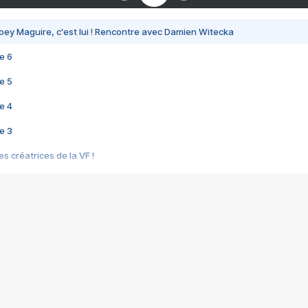
bey Maguire, c'est lui ! Rencontre avec Damien Witecka
e 6
e 5
e 4
e 3
s créatrices de la VF !
e 2
e 1
e Mektoub My Love arrive enfin ! Rencontre avec Shaïn Boumedine et Sal
i : après Toni en famille
elle réalise le bouleversant Dites lui que je l'aime
ais ! Rencontre autour de Vie privée de Rebecca Zlotowski