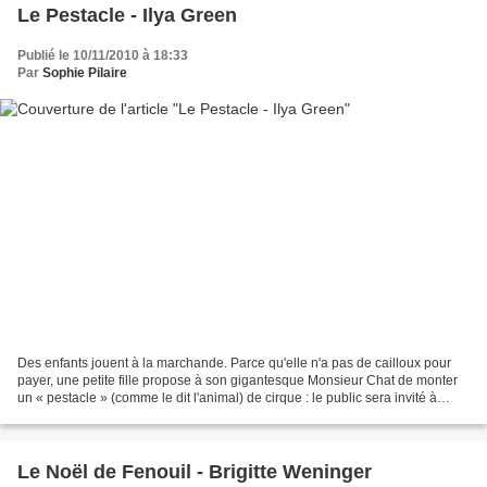
Le Pestacle - Ilya Green
Publié le 10/11/2010 à 18:33
Par
Sophie Pilaire
Des enfants jouent à la marchande. Parce qu'elle n'a pas de cailloux pour
payer, une petite fille propose à son gigantesque Monsieur Chat de monter
un « pestacle » (comme le dit l'animal) de cirque : le public sera invité à
payer. Mais puisque tous les...
Le Noël de Fenouil - Brigitte Weninger