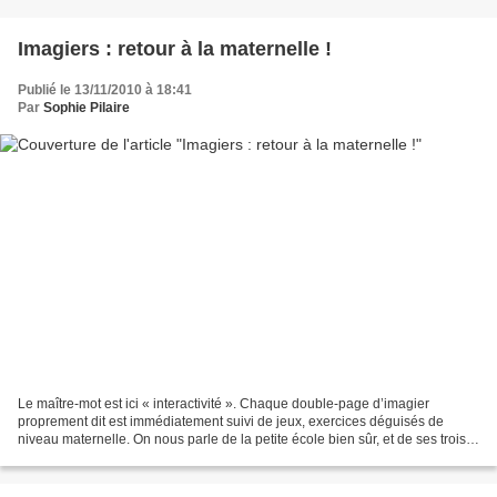
Imagiers : retour à la maternelle !
Publié le 13/11/2010 à 18:41
Par
Sophie Pilaire
Le maître-mot est ici « interactivité ». Chaque double-page d’imagier
proprement dit est immédiatement suivi de jeux, exercices déguisés de
niveau maternelle. On nous parle de la petite école bien sûr, et de ses trois
niveaux d’âges, mais aussi de la...