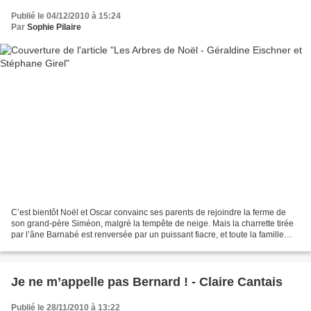
Publié le 04/12/2010 à 15:24
Par
Sophie Pilaire
C’est bientôt Noël et Oscar convainc ses parents de rejoindre la ferme de
son grand-père Siméon, malgré la tempête de neige. Mais la charrette tirée
par l’âne Barnabé est renversée par un puissant fiacre, et toute la famille
échappe de justesse au drame....
Je ne m’appelle pas Bernard ! - Claire Cantais
Publié le 28/11/2010 à 13:22