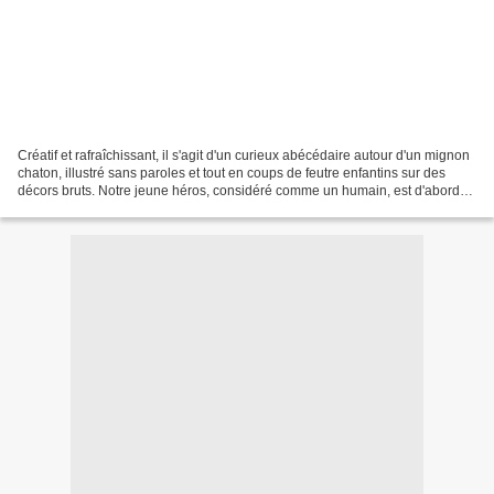
Créatif et rafraîchissant, il s'agit d'un curieux abécédaire autour d'un mignon
chaton, illustré sans paroles et tout en coups de feutre enfantins sur des
décors bruts. Notre jeune héros, considéré comme un humain, est d'abord
suivi le long d'une journée,...