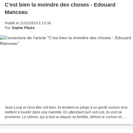
C'est bien la moindre des choses - Edouard
Manceau
Publié le 11/11/2010 à 13:36
Par
Sophie Pilaire
Jean-Loup et Gros-Bec ont faim. Ils tendent un piège à un gentil cochon et le
mettent à bouillir dans une marmite. En attendant qu'il soit cuit, ils vont se
promener. La chèvre, qui a tout vu depuis sa fenêtre, délivre le cochon et...
dépose des petites...