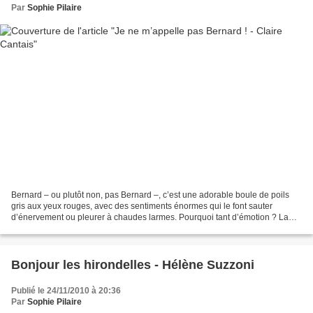
Par
Sophie Pilaire
Bernard – ou plutôt non, pas Bernard –, c’est une adorable boule de poils
gris aux yeux rouges, avec des sentiments énormes qui le font sauter
d’énervement ou pleurer à chaudes larmes. Pourquoi tant d’émotion ? La
petite fourrure a horreur, honte de son...
Bonjour les hirondelles - Hélène Suzzoni
Publié le 24/11/2010 à 20:36
Par
Sophie Pilaire