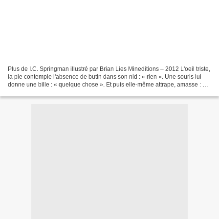
Plus de I.C. Springman illustré par Brian Lies Mineditions – 2012 L'oeil triste,
la pie contemple l'absence de butin dans son nid : « rien ». Une souris lui
donne une bille : « quelque chose ». Et puis elle-même attrape, amasse : «
plus ». Prise de fringale,...