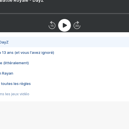
 Battle Royale - DayZ
 DayZ
 a 13 ans (et vous l'avez ignoré)
e (littéralement)
im Rayan
 toutes les règles
s les jeux vidéo
us choquant de Rockstar ? - Le scandale BULLY
e plus moche de Steam
du RÊVE tourne au CAUCHEMAR