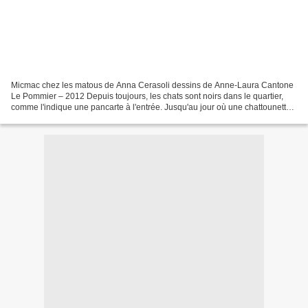
Micmac chez les matous de Anna Cerasoli dessins de Anne-Laura Cantone
Le Pommier – 2012 Depuis toujours, les chats sont noirs dans le quartier,
comme l'indique une pancarte à l'entrée. Jusqu'au jour où une chattounette
anonyme donne naissance à un bébé...