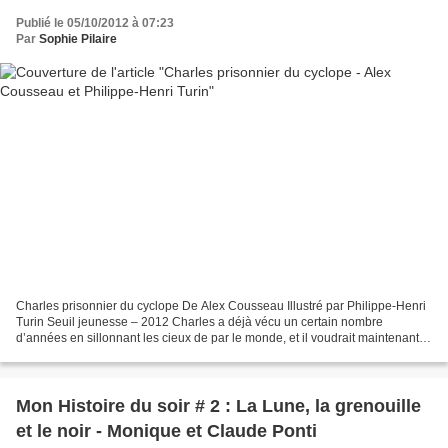
Publié le 05/10/2012 à 07:23
Par
Sophie Pilaire
Charles prisonnier du cyclope De Alex Cousseau Illustré par Philippe-Henri
Turin Seuil jeunesse – 2012 Charles a déjà vécu un certain nombre
d’années en sillonnant les cieux de par le monde, et il voudrait maintenant
se trouver un ami. Un ami pour longtemps,...
Mon Histoire du soir # 2 : La Lune, la grenouille
et le noir - Monique et Claude Ponti