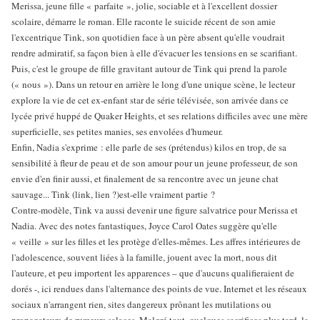
Merissa, jeune fille « parfaite », jolie, sociable et à l'excellent dossier
scolaire, démarre le roman. Elle raconte le suicide récent de son amie
l'excentrique Tink, son quotidien face à un père absent qu'elle voudrait
rendre admiratif, sa façon bien à elle d'évacuer les tensions en se scarifiant.
Puis, c'est le groupe de fille gravitant autour de Tink qui prend la parole
(« nous »). Dans un retour en arrière le long d'une unique scène, le lecteur
explore la vie de cet ex-enfant star de série télévisée, son arrivée dans ce
lycée privé huppé de Quaker Heights, et ses relations difficiles avec une mère
superficielle, ses petites manies, ses envolées d'humeur.
Enfin, Nadia s'exprime : elle parle de ses (prétendus) kilos en trop, de sa
sensibilité à fleur de peau et de son amour pour un jeune professeur, de son
envie d'en finir aussi, et finalement de sa rencontre avec un jeune chat
sauvage... Tink (link, lien ?)est-elle vraiment partie ?
Contre-modèle, Tink va aussi devenir une figure salvatrice pour Merissa et
Nadia. Avec des notes fantastiques, Joyce Carol Oates suggère qu'elle
« veille » sur les filles et les protège d'elles-mêmes. Les affres intérieures de
l'adolescence, souvent liées à la famille, jouent avec la mort, nous dit
l'auteure, et peu importent les apparences – que d'aucuns qualifieraient de
dorés -, ici rendues dans l'alternance des points de vue. Internet et les réseaux
sociaux n'arrangent rien, sites dangereux prônant les mutilations ou