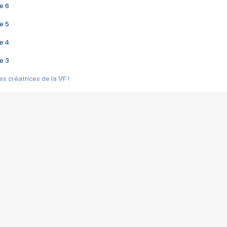
e 6
e 5
e 4
e 3
s créatrices de la VF !
e 2
e 1
e Mektoub My Love arrive enfin ! Rencontre avec Shaïn Boumedine et Sal
i : après Toni en famille
elle réalise le bouleversant Dites lui que je l'aime
ais ! Rencontre autour de Vie privée de Rebecca Zlotowski
 de Marguerite, Grave... Rencontre avec Ella Rumpf
 Les Rêveurs, un film intime sur la santé mentale