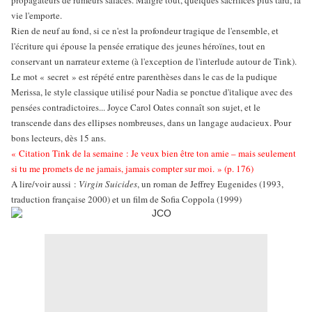
propagateurs de rumeurs salaces. Malgré tout, quelques sacrifices plus tard, la
vie l'emporte.
Rien de neuf au fond, si ce n'est la profondeur tragique de l'ensemble, et
l'écriture qui épouse la pensée erratique des jeunes héroïnes, tout en
conservant un narrateur externe (à l'exception de l'interlude autour de Tink).
Le mot « secret » est répété entre parenthèses dans le cas de la pudique
Merissa, le style classique utilisé pour Nadia se ponctue d'italique avec des
pensées contradictoires... Joyce Carol Oates connaît son sujet, et le
transcende dans des ellipses nombreuses, dans un langage audacieux. Pour
bons lecteurs, dès 15 ans.
« Citation Tink de la semaine : Je veux bien être ton amie – mais seulement
si tu me promets de ne jamais, jamais compter sur moi. » (p. 176)
A lire/voir aussi :
Virgin Suicides
, un roman de Jeffrey Eugenides (1993,
traduction française 2000) et un film de Sofia Coppola (1999)