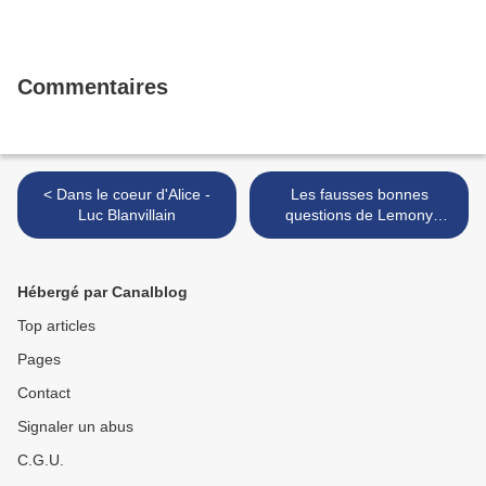
Commentaires
< Dans le coeur d'Alice -
Les fausses bonnes
Luc Blanvillain
questions de Lemony
Snicket tome 1 : mais qui
cela peut-il être à cette
heure ? >
Hébergé par Canalblog
Top articles
Pages
Contact
Signaler un abus
C.G.U.