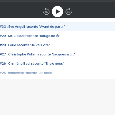
#30 : Eve Angeli raconte "Avant de partir"
#29 : MC Solaar raconte "Bouge de là"
28 : Lorie raconte "Je vais vite"
#27 : Christophe Willem raconte "Jacques a dit"
#26 : Chimène Badi raconte "Entre nous"
#25 : Indochine raconte "3e sexe"
#24 : Zaho raconte "C'est chelou"
#23 : Patrick Bruel raconte "Au café des délices"
#22 : Kyo raconte "Le chemin"
#21 : Nolwenn Leroy raconte "Cassé"