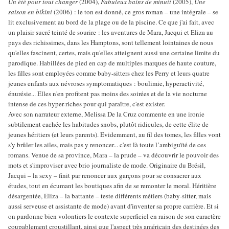
Un été pour tout changer
(2004),
Fabuleux bains de minuit
(2005),
Une
saison en bikini
(2006) : le ton est donné, ce gros roman – une intégrale – se
lit exclusivement au bord de la plage ou de la piscine. Ce que j'ai fait, avec
un plaisir sucré teinté de sourire : les aventures de Mara, Jacqui et Eliza au
pays des richissimes, dans les Hamptons, sont tellement lointaines de nous
qu'elles fascinent, certes, mais qu'elles atteignent aussi une certaine limite du
parodique. Habillées de pied en cap de multiples marques de haute couture,
les filles sont employées comme baby-sitters chez les Perry et leurs quatre
jeunes enfants aux névroses symptomatiques : boulimie, hyperactivité,
énurésie... Elles n'en profitent pas moins des soirées et de la vie nocturne
intense de ces hyper-riches pour qui paraître, c'est exister.
Avec son narrateur externe, Melissa De la Cruz commente en une ironie
subtilement cachée les habitudes snobs, plutôt ridicules, de cette élite de
jeunes héritiers (et leurs parents). Evidemment, au fil des tomes, les filles vont
s'y brûler les ailes, mais pas y renoncer... c'est là toute l’ambiguïté de ces
romans. Venue de sa province, Mara – la prude – va découvrir le pouvoir des
mots et s'improviser avec brio journaliste de mode. Originaire du Brésil,
Jacqui – la sexy – finit par renoncer aux garçons pour se consacrer aux
études, tout en écumant les boutiques afin de se remonter le moral. Héritière
désargentée, Eliza – la battante – teste différents métiers (baby-sitter, mais
aussi serveuse et assistante de mode) avant d'inventer sa propre carrière. Et si
on pardonne bien volontiers le contexte superficiel en raison de son caractère
coupablement croustillant, ainsi que l'aspect très américain des destinées des