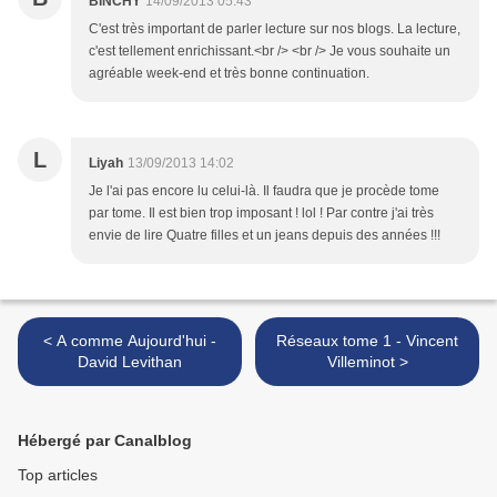
BINCHY
14/09/2013 05:43
C'est très important de parler lecture sur nos blogs. La lecture,
c'est tellement enrichissant.<br /> <br /> Je vous souhaite un
agréable week-end et très bonne continuation.
L
Liyah
13/09/2013 14:02
Je l'ai pas encore lu celui-là. Il faudra que je procède tome
par tome. Il est bien trop imposant ! lol ! Par contre j'ai très
envie de lire Quatre filles et un jeans depuis des années !!!
< A comme Aujourd'hui -
Réseaux tome 1 - Vincent
David Levithan
Villeminot >
Hébergé par Canalblog
Top articles