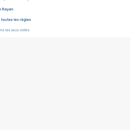
im Rayan
 toutes les règles
s les jeux vidéo
us choquant de Rockstar ? - Le scandale BULLY
e plus moche de Steam
du RÊVE tourne au CAUCHEMAR
pendant 8 heures
it… à tort
umiliés par un jeu vidéo
ire - Final Fantasy 8
ti un empire - Age of Empires
story DOFUS