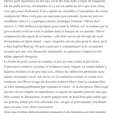
Oliver, petit Australien de dix ans, est le fils d'un riche couple de banquiers.
On lui parle actions, dividendes, et ce nul en maths ne rêve que d'un chien
avec qui jouer. Justement, il en a repéré un, adorable, à l'animalerie du centre
commercial. Mais voilà que son ancienne gouvernante, licenciée par son
étouffante mère il y a quelques années, kidnappe l'animal ! Oliver doit
trouver 11 000 dollars en quelques jours pour le libérer, soit la somme que la
gouvernante avait investie et perdue dans la banque de ses parents. Oliver
comprend le désespoir de la femme – elle doit sauver un élevage de seize
dromadaires en plein désert – mais s'inquiète encore plus pour le chiot, qu'il
a déjà baptisé Barclay. Ne parvenant pas à communiquer avec ses parents
occupés par une crise financière imminente, le garçonnet s'improvise lui-
même apprenti-banquier...
La boule de poils contre les requins, le pot de terre contre le pot de fer,
l'innocence contre le cynisme, le bonheur contre l'argent, ce roman farfelu à
hauteur d'enfant est un peu tout cela, offrant des réflexions profondes mais
jamais insistantes sur le sens de la vie. Le narrateur externe se centre avec
tendresse sur Oliver (usage du discours indirect libre), dont la candeur finit
en effet immanquablement par exprimer la vérité - et la déception. Préoccupé
par des choses simples et immédiates, avançant de manière placide mais pas
bête comme le dromadaire, le petit garçon reste au fond bien plus stable que
ses parents, même pas d'accord entre eux, ou que sa gouvernante, touchante
mais acculée à des choix irraisonnés.
Avec une écriture délicieusement piquante et des formules qui font mouche