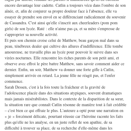
encore davantage leur cadette. Catlin a toujours vécu dans l'ombre de son
aînée, et, afin de conjurer sa propre douleur face à l'absence, elle va
essayer de prendre son envol en se différenciant radicalement du souvenir
de Cassandra. C'est ainsi qu'elle s'inscrit aux cheerleaders (pom pom
girls) de son lycée. Raté : elle n'aime pas ça, et sa mère s'empresse de
s'approprier sa nouvelle activité.
Et puis son chemin croise celui de Matthew, beau garçon mal dans sa
peau, ténébreux dealer qui cultive des allures d'indifférence. Elle tombe
amoureuse, ne travaille plus au lycée pour pouvoir le suivre dans ses
virées nocturnes. Elle rencontre les riches parents de son petit ami, et
observe avec effroi le père battre Matthew, sans savoir comment aider ce
dernier. Enfin, un soir, Matthew va donner une forte gifle à Catlin,
simplement arrivée en retard. La jeune fille ne réagit pas, et l'enfer
commence.
Sarah Dessen, c'est à la fois toute la fraîcheur et la gravité de
l'adolescence placée dans des situations atypiques, souvent dramatiques
mais jamais misérabilistes. Dans le contexte de la disparition de sa sœur,
la situation rare que connaît Catlin résonne de manière tout à fait crédible
– c'est bien ce qui effraie le plus. L'auteure a opté pour une narration en
« je » forcément délicate, pourtant réussie car l'héroïne raconte les faits
plus qu'elle ne les analyse, en un juste reflet de son apathie, de sa
difficulté à trouver sa place, de sa recherche d'elle-même dans les