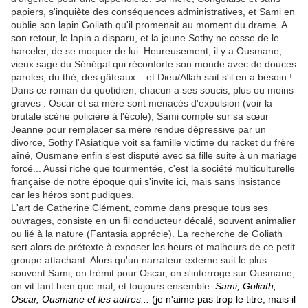
papiers, s'inquiète des conséquences administratives, et Sami en
oublie son lapin Goliath qu'il promenait au moment du drame. A
son retour, le lapin a disparu, et la jeune Sothy ne cesse de le
harceler, de se moquer de lui. Heureusement, il y a Ousmane,
vieux sage du Sénégal qui réconforte son monde avec de douces
paroles, du thé, des gâteaux... et Dieu/Allah sait s'il en a besoin !
Dans ce roman du quotidien, chacun a ses soucis, plus ou moins
graves : Oscar et sa mère sont menacés d'expulsion (voir la
brutale scène policière à l'école), Sami compte sur sa sœur
Jeanne pour remplacer sa mère rendue dépressive par un
divorce, Sothy l'Asiatique voit sa famille victime du racket du frère
aîné, Ousmane enfin s'est disputé avec sa fille suite à un mariage
forcé... Aussi riche que tourmentée, c'est la société multiculturelle
française de notre époque qui s'invite ici, mais sans insistance
car les héros sont pudiques.
L'art de Catherine Clément, comme dans presque tous ses
ouvrages, consiste en un fil conducteur décalé, souvent animalier
ou lié à la nature (Fantasia apprécie). La recherche de Goliath
sert alors de prétexte à exposer les heurs et malheurs de ce petit
groupe attachant. Alors qu'un narrateur externe suit le plus
souvent Sami, on frémit pour Oscar, on s'interroge sur Ousmane,
on vit tant bien que mal, et toujours ensemble.
Sami, Goliath,
Oscar, Ousmane et les autres...
(je n'aime pas trop le titre, mais il