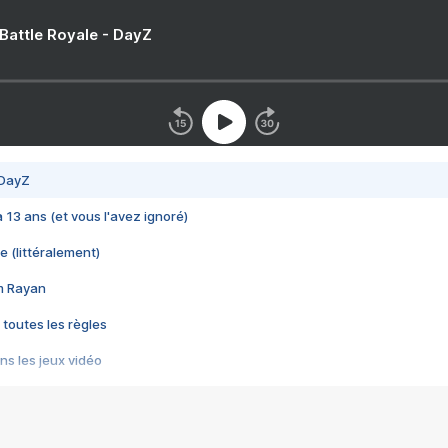
 Battle Royale - DayZ
 DayZ
 a 13 ans (et vous l'avez ignoré)
e (littéralement)
im Rayan
 toutes les règles
s les jeux vidéo
us choquant de Rockstar ? - Le scandale BULLY
e plus moche de Steam