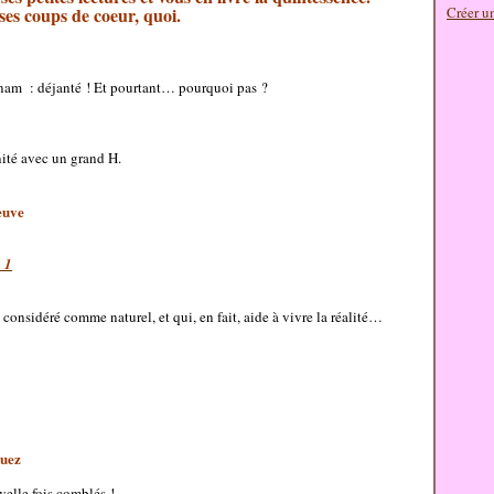
ses coups de coeur, quoi.
Créer u
tnam : déjanté ! Et pourtant… pourquoi pas ?
ité avec un grand H.
euve
 1
considéré comme naturel, et qui, en fait, aide à vivre la réalité…
Duez
elle fois comblés !