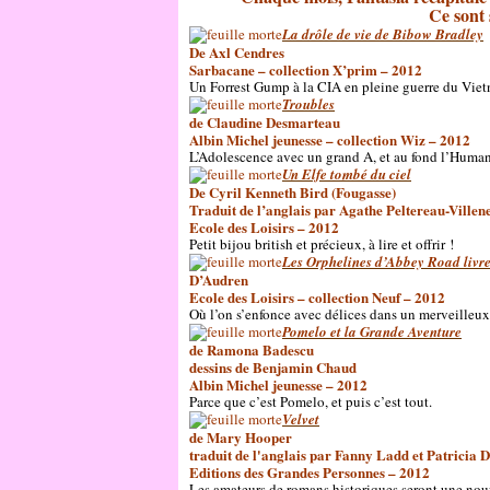
Ce sont 
La drôle de vie de Bibow Bradley
De Axl Cendres
Sarbacane – collection X’prim – 2012
Un Forrest Gump à la CIA en pleine guerre du Vie
Troubles
de Claudine Desmarteau
Albin Michel jeunesse – collection Wiz – 2012
L’Adolescence avec un grand A, et au fond l’Human
Un Elfe tombé du ciel
De Cyril Kenneth Bird (Fougasse)
Traduit de l’anglais par Agathe Peltereau-Villen
Ecole des Loisirs – 2012
Petit bijou british et précieux, à lire et offrir !
Les Orphelines d’Abbey Road livre
D’Audren
Ecole des Loisirs – collection Neuf – 2012
Où l’on s’enfonce avec délices dans un merveilleux 
Pomelo et la Grande Aventure
de Ramona Badescu
dessins de Benjamin Chaud
Albin Michel jeunesse – 2012
Parce que c’est Pomelo, et puis c’est tout.
Velvet
de Mary Hooper
traduit de l'anglais par Fanny Ladd et Patricia 
Editions des Grandes Personnes – 2012
Les amateurs de romans historiques seront une nouv