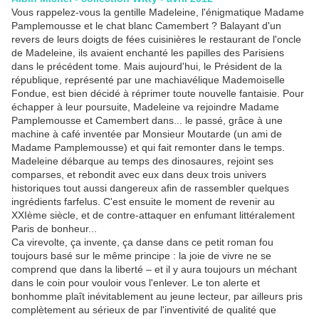
Vous rappelez-vous la gentille Madeleine, l'énigmatique Madame
Pamplemousse et le chat blanc Camembert ? Balayant d'un
revers de leurs doigts de fées cuisinières le restaurant de l'oncle
de Madeleine, ils avaient enchanté les papilles des Parisiens
dans le précédent tome. Mais aujourd'hui, le Président de la
république, représenté par une machiavélique Mademoiselle
Fondue, est bien décidé à réprimer toute nouvelle fantaisie. Pour
échapper à leur poursuite, Madeleine va rejoindre Madame
Pamplemousse et Camembert dans... le passé, grâce à une
machine à café inventée par Monsieur Moutarde (un ami de
Madame Pamplemousse) et qui fait remonter dans le temps.
Madeleine débarque au temps des dinosaures, rejoint ses
comparses, et rebondit avec eux dans deux trois univers
historiques tout aussi dangereux afin de rassembler quelques
ingrédients farfelus. C'est ensuite le moment de revenir au
XXIème siècle, et de contre-attaquer en enfumant littéralement
Paris de bonheur...
Ca virevolte, ça invente, ça danse dans ce petit roman fou
toujours basé sur le même principe : la joie de vivre ne se
comprend que dans la liberté – et il y aura toujours un méchant
dans le coin pour vouloir vous l'enlever. Le ton alerte et
bonhomme plaît inévitablement au jeune lecteur, par ailleurs pris
complètement au sérieux de par l'inventivité de qualité que