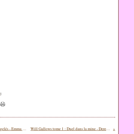
#
]
Wilma Tenderfoot tome 1 : L'Enigme des coeurs gelés - Emma Kennedy
Will Gallows tome 1 : Duel dans la mine - Derek Keilty