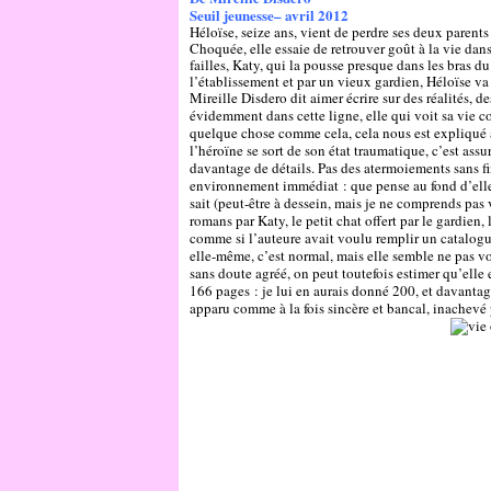
Seuil jeunesse– avril 2012
Héloïse, seize ans, vient de perdre ses deux parent
Choquée, elle essaie de retrouver goût à la vie dans
failles, Katy, qui la pousse presque dans les bras du
l’établissement et par un vieux gardien, Héloïse va
Mireille Disdero dit aimer écrire sur des réalités, 
évidemment dans cette ligne, elle qui voit sa vie c
quelque chose comme cela, cela nous est expliqué à
l’héroïne se sort de son état traumatique, c’est ass
davantage de détails. Pas des atermoiements sans fin
environnement immédiat : que pense au fond d’elle 
sait (peut-être à dessein, mais je ne comprends pas
romans par Katy, le petit chat offert par le gardien
comme si l’auteure avait voulu remplir un catalogue
elle-même, c’est normal, mais elle semble ne pas vo
sans doute agréé, on peut toutefois estimer qu’elle 
166 pages : je lui en aurais donné 200, et davanta
apparu comme à la fois sincère et bancal, inachevé 