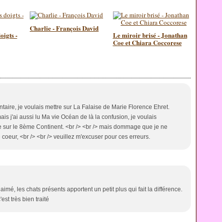
Charlie - François David
oigts -
Le miroir brisé - Jonathan
Coe et Chiara Coccorese
ire, je voulais mettre sur La Falaise de Marie Florence Ehret.
ais j'ai aussi lu Ma vie Océan de là la confusion, je voulais
e sur le 8ème Continent. <br /> <br /> mais dommage que je ne
coeur, <br /> <br /> veuillez m'excuser pour ces erreurs.
aimé, les chats présents apportent un petit plus qui fait la différence.
est très bien traité