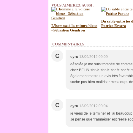
VOUS AIMEREZ AUSSI :
Du sable entre tes d
L'homme à la voiture bleue
Patrice Favaro
- Sébastien Gendron
COMMENTAIRES
C
cyru
13/09/2012 09:09
désolée je me suis trompée de commenta
chez BELIN.<br /> <br /> <br /> <br /> m
également mettre un avis très favorabl
sache pas bien maîtriser mes coups de 
C
cyru
13/09/2012 09:04
je viens de le terminer et j'ai beaucoup 
Je pense que "l'amnésie" est réelle et c'