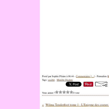
Posté par Sophie Pilaire à 08:44 -
Commentaires [
…
]
- Permalien [
Tags:
société
,
Mireille Disdero
Vous aimez ?
0 vote