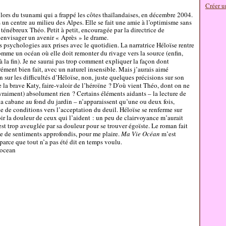
Créer u
s lors du tsunami qui a frappé les côtes thaïlandaises, en décembre 2004.
 un centre au milieu des Alpes. Elle se fait une amie à l’optimisme sans
 ténébreux Théo. Petit à petit, encouragée par la directrice de
 envisager un avenir « Après » le drame.
des psychologies aux prises avec le quotidien. La narratrice Héloïse rentre
omme un océan où elle doit remonter du rivage vers la source (enfin,
 la fin). Je ne saurai pas trop comment expliquer la façon dont
urément bien fait, avec un naturel insensible. Mais j’aurais aimé
 sur les difficultés d’Héloïse, non, juste quelques précisions sur son
la brave Katy, faire-valoir de l’héroïne ? D’où vient Théo, dont on ne
 vraiment) absolument rien ? Certains éléments aidants – la lecture de
, la cabane au fond du jardin – n’apparaissent qu’une ou deux fois,
 de conditions vers l’acceptation du deuil. Héloïse se renferme sur
ir la douleur de ceux qui l’aident : un peu de clairvoyance m’aurait
est trop aveuglée par sa douleur pour se trouver égoïste. Le roman fait
ge de sentiments approfondis, pour me plaire.
Ma Vie Océan
m’est
parce que tout n’a pas été dit en temps voulu.