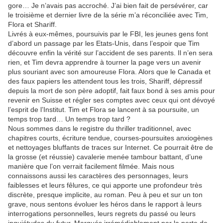
gore… Je n’avais pas accroché. J’ai bien fait de persévérer, car
le troisième et dernier livre de la série m’a réconciliée avec Tim,
Flora et Shariff.
Livrés à eux-mêmes, poursuivis par le FBI, les jeunes gens font
d’abord un passage par les Etats-Unis, dans l’espoir que Tim
découvre enfin la vérité sur l’accident de ses parents. Il n’en sera
rien, et Tim devra apprendre à tourner la page vers un avenir
plus souriant avec son amoureuse Flora. Alors que le Canada et
des faux papiers les attendent tous les trois, Shariff, dépressif
depuis la mort de son père adoptif, fait faux bond à ses amis pour
revenir en Suisse et régler ses comptes avec ceux qui ont dévoyé
l’esprit de l’Institut. Tim et Flora se lancent à sa poursuite, un
temps trop tard… Un temps trop tard ?
Nous sommes dans le registre du thriller traditionnel, avec
chapitres courts, écriture tendue, courses-poursuites anxiogènes
et nettoyages bluffants de traces sur Internet. Ce pourrait être de
la grosse (et réussie) cavalerie menée tambour battant, d’une
manière que l’on verrait facilement filmée. Mais nous
connaissons aussi les caractères des personnages, leurs
faiblesses et leurs fêlures, ce qui apporte une profondeur très
discrète, presque implicite, au roman. Peu à peu et sur un ton
grave, nous sentons évoluer les héros dans le rapport à leurs
interrogations personnelles, leurs regrets du passé ou leurs