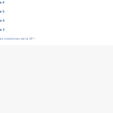
e 6
e 5
e 4
e 3
s créatrices de la VF !
e 2
e 1
e Mektoub My Love arrive enfin ! Rencontre avec Shaïn Boumedine et Sal
i : après Toni en famille
elle réalise le bouleversant Dites lui que je l'aime
ais ! Rencontre autour de Vie privée de Rebecca Zlotowski
 de Marguerite, Grave... Rencontre avec Ella Rumpf
 Les Rêveurs, un film intime sur la santé mentale