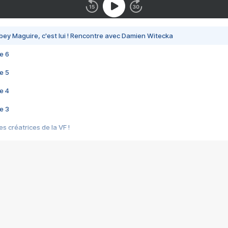
bey Maguire, c'est lui ! Rencontre avec Damien Witecka
e 6
e 5
e 4
e 3
s créatrices de la VF !
e 2
e 1
e Mektoub My Love arrive enfin ! Rencontre avec Shaïn Boumedine et Sal
i : après Toni en famille
elle réalise le bouleversant Dites lui que je l'aime