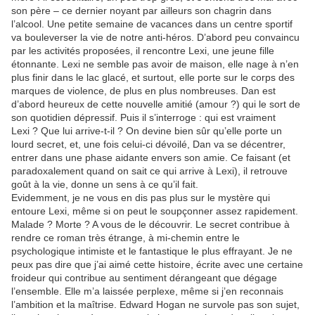
son père – ce dernier noyant par ailleurs son chagrin dans
l’alcool. Une petite semaine de vacances dans un centre sportif
va bouleverser la vie de notre anti-héros. D’abord peu convaincu
par les activités proposées, il rencontre Lexi, une jeune fille
étonnante. Lexi ne semble pas avoir de maison, elle nage à n’en
plus finir dans le lac glacé, et surtout, elle porte sur le corps des
marques de violence, de plus en plus nombreuses. Dan est
d’abord heureux de cette nouvelle amitié (amour ?) qui le sort de
son quotidien dépressif. Puis il s’interroge : qui est vraiment
Lexi ? Que lui arrive-t-il ? On devine bien sûr qu’elle porte un
lourd secret, et, une fois celui-ci dévoilé, Dan va se décentrer,
entrer dans une phase aidante envers son amie. Ce faisant (et
paradoxalement quand on sait ce qui arrive à Lexi), il retrouve
goût à la vie, donne un sens à ce qu’il fait.
Evidemment, je ne vous en dis pas plus sur le mystère qui
entoure Lexi, même si on peut le soupçonner assez rapidement.
Malade ? Morte ? A vous de le découvrir. Le secret contribue à
rendre ce roman très étrange, à mi-chemin entre le
psychologique intimiste et le fantastique le plus effrayant. Je ne
peux pas dire que j’ai aimé cette histoire, écrite avec une certaine
froideur qui contribue au sentiment dérangeant que dégage
l’ensemble. Elle m’a laissée perplexe, même si j’en reconnais
l’ambition et la maîtrise. Edward Hogan ne survole pas son sujet,