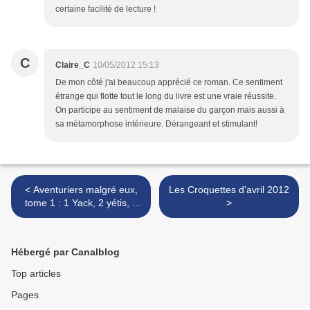
certaine facilité de lecture !
C
Claire_C
10/05/2012 15:13
De mon côté j'ai beaucoup apprécié ce roman. Ce sentiment
étrange qui flotte tout le long du livre est une vraie réussite.
On participe au sentiment de malaise du garçon mais aussi à
sa métamorphose intérieure. Dérangeant et stimulant!
< Aventuriers malgré eux,
Les Croquettes d'avril 2012
tome 1 : 1 Yack, 2 yétis, 3
>
explorateurs - C. Alexander
London
Hébergé par Canalblog
Top articles
Pages