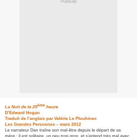
Publicité
ème
La Nuit de la 25
heure
D’Edward Hogan
Traduit de l’anglais par Valérie Le Plouhinec
Les Grandes Personnes – mars 2012
Le narrateur Dan traîne son mal-être depuis le départ de sa
mère : il est solitaire, un peu trop gros, et s’entend très mal avec