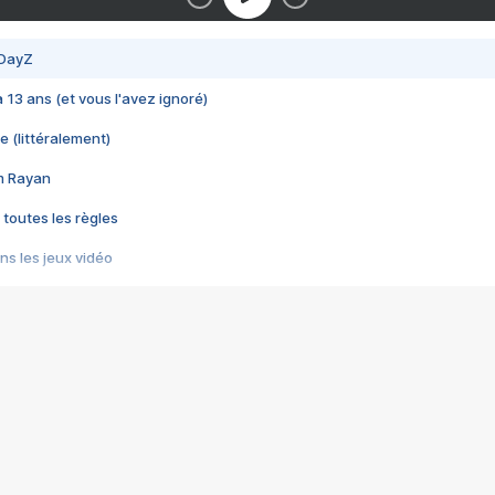
 DayZ
 a 13 ans (et vous l'avez ignoré)
e (littéralement)
im Rayan
 toutes les règles
s les jeux vidéo
us choquant de Rockstar ? - Le scandale BULLY
e plus moche de Steam
du RÊVE tourne au CAUCHEMAR
pendant 8 heures
it… à tort