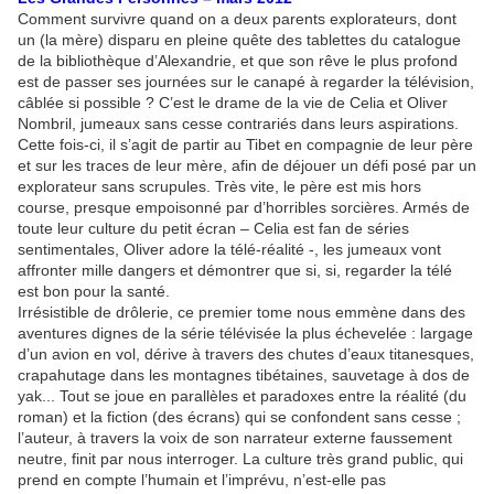
Comment survivre quand on a deux parents explorateurs, dont
un (la mère) disparu en pleine quête des tablettes du catalogue
de la bibliothèque d’Alexandrie, et que son rêve le plus profond
est de passer ses journées sur le canapé à regarder la télévision,
câblée si possible ? C’est le drame de la vie de Celia et Oliver
Nombril, jumeaux sans cesse contrariés dans leurs aspirations.
Cette fois-ci, il s’agit de partir au Tibet en compagnie de leur père
et sur les traces de leur mère, afin de déjouer un défi posé par un
explorateur sans scrupules. Très vite, le père est mis hors
course, presque empoisonné par d’horribles sorcières. Armés de
toute leur culture du petit écran – Celia est fan de séries
sentimentales, Oliver adore la télé-réalité -, les jumeaux vont
affronter mille dangers et démontrer que si, si, regarder la télé
est bon pour la santé.
Irrésistible de drôlerie, ce premier tome nous emmène dans des
aventures dignes de la série télévisée la plus échevelée : largage
d’un avion en vol, dérive à travers des chutes d’eaux titanesques,
crapahutage dans les montagnes tibétaines, sauvetage à dos de
yak... Tout se joue en parallèles et paradoxes entre la réalité (du
roman) et la fiction (des écrans) qui se confondent sans cesse ;
l’auteur, à travers la voix de son narrateur externe faussement
neutre, finit par nous interroger. La culture très grand public, qui
prend en compte l’humain et l’imprévu, n’est-elle pas