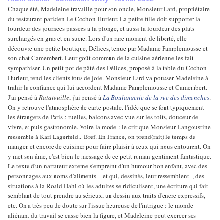
Chaque été, Madeleine travaille pour son oncle, Monsieur Lard, propriétaire
du restaurant parisien Le Cochon Hurleur. La petite fille doit supporter la
lourdeur des journées passées à la plonge, et aussi la lourdeur des plats
surchargés en gras et en sucre. Lors d'un rare moment de liberté, elle
découvre une petite boutique, Délices, tenue par Madame Pamplemousse et
son chat Camembert. Leur goût commun de la cuisine aérienne les fait
sympathiser. Un petit pot de pâté des Délices, proposé à la table du Cochon
Hurleur, rend les clients fous de joie. Monsieur Lard va pousser Madeleine à
trahir la confiance qui lui accordent Madame Pamplemousse et Camembert.
J'ai pensé à
Ratatouille
, j'ai pensé à
La Boulangerie de la rue des dimanches
.
On y retrouve l'atmosphère de carte postale, l'idée que se font typiquement
les étrangers de Paris : ruelles, balcons avec vue sur les toits, douceur de
vivre, et puis gastronomie. Voire la mode : le critique Monsieur Langoustine
ressemble à Karl Lagerfeld... Bref. En France, on prend(rait) le temps de
manger, et encore de cuisiner pour faire plaisir à ceux qui nous entourent. On
y met son âme, c'est bien le message de ce petit roman gentiment fantastique.
Le texte d'un narrateur externe s'empreint d'un humour bon enfant, avec des
personnages aux noms d'aliments – et qui, dessinés, leur ressemblent -, des
situations à la Roald Dahl où les adultes se ridiculisent, une écriture qui fait
semblant de tout prendre au sérieux, un dessin aux traits d'encre expressifs,
etc. On a très peu de doute sur l'issue heureuse de l'intrigue : le monde
aliénant du travail se casse bien la figure, et Madeleine peut exercer ses