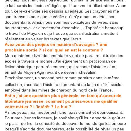
de chez nous, et c’est notre éditeur qui fait l’interface entre nous :
je lui fournis les textes rédigés, qu’il transmet à l’illustratrice. A son
tour, celle-ci envoie ses dessins à l’éditeur. Ses crayonnés me
sont transmis pour que je vérifie qu’il n’y a pas un détail non
documentaire. Ainsi, nous sommes co-auteurs de livres, sans
pourtant travailler directement ensemble… J’apprécie beaucoup
le travail de Mayalen et je trouve que ses illustrations mettent
réellement en valeur les textes que j’écris.
Avez-vous des projets en matière d’ouvrages ? une
prochaine sortie ? si oui quel en est le contenu ?
Mon quatrième livre documentaire vient de paraitre : il traite des
écoles à travers le monde. J’ai également un petit roman de
fiction historique paru récemment, qui raconte l’histoire d’un
enfant du Moyen Age rêvant de devenir chevalier.
Prochainement, un second petit roman paraitra dans la même
e
collection, racontant l’histoire d’un enfant de la fin du 19
siècle,
employé dans les mines de charbon du nord de la France.
Enfin j’ai une question plus générale, en tant qu’auteur de
littérature jeunesse comment pourriez-vous me qualifier
votre métier ? L’intérêt ? Le but ?
A mes yeux, mon métier est riche, passionnant et épanouissant.
Pour mes jeunes lecteurs, je souhaite qu’il leur apporte le goût et
le plaisir de lire, la curiosité de découvrir le monde qui les entoure
lorsqu’il s’agit de documentaires, et la possibilité de rêver un peu